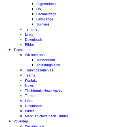
Allgemeines
Do
Fachbeiträge
Lehrgänge
Turniere
Termine
Links
Downloads
Bilder
Tischtennis
Wir über uns
Trainerteam
Abteilungsleiter
Trainingszeiten TT
Teams
Kontakt
News
Tischtennis News Archiv
Termine
Links
Downloads
Bilder
Markus Schwalbach Turnier
Volleyball
Wir über uns