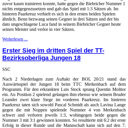
zuvor kaum trainieren konnte, hatte gegen die Biebricher Nummer 1
nichts entgegenzusetzen und gab das Spiel mit 1:3 Sätzen ab. Im
hinteren Paarkreuz verhielt es sich in den ersten beiden Spielen
ähnlich. Benn bezwang seinen Gegner in drei Sätzen und der bis
dato ungeschlagene Luca fand in seinem Biebricher Gegner heute
seinen Meister und verlor in vier Sätzen.
Weiterlesen ...
Erster Sieg im dritten Spiel der TT-
Bezirksoberliga Jungen 18
SSC
Nach 2 Niederlagen zum Auftakt der BOL 20/21 stand das
Auswärtsspiel der Jungen 18 beim TTC Merkenbach auf dem
Programm. Für den erkrankten Luis Stock sprang Quentin Molitor
ein. An Position 2 spielend gelangen ihm ebenso wie seinem Bruder
Leander zwei klare Siege im vorderen Paarkreuz. Im hinteren
Paarkreuz taten sich sowohl Pascal Schmidt als auch Lavina Lange
gegen die mit Noppen spielende Nummer 4 von Merkenbach
schwer und verloren jeweils 1:3, wohingegen beide gegen die
Nummer 3 mit 3:1 gewinnen konnten. So resultierte mit 6:2 der erste
Erfolg in dieser Runde und die Mannschaft kann sich auf den 7.