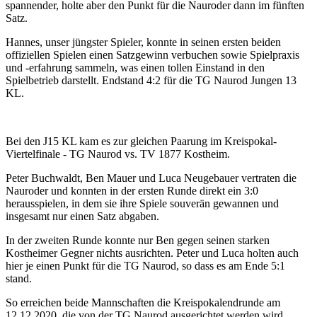
spannender, holte aber den Punkt für die Nauroder dann im fünften
Satz.
Hannes, unser jüngster Spieler, konnte in seinen ersten beiden
offiziellen Spielen einen Satzgewinn verbuchen sowie Spielpraxis
und -erfahrung sammeln, was einen tollen Einstand in den
Spielbetrieb darstellt. Endstand 4:2 für die TG Naurod Jungen 13
KL.
Bei den J15 KL kam es zur gleichen Paarung im Kreispokal-
Viertelfinale - TG Naurod vs. TV 1877 Kostheim.
Peter Buchwaldt, Ben Mauer und Luca Neugebauer vertraten die
Nauroder und konnten in der ersten Runde direkt ein 3:0
herausspielen, in dem sie ihre Spiele souverän gewannen und
insgesamt nur einen Satz abgaben.
In der zweiten Runde konnte nur Ben gegen seinen starken
Kostheimer Gegner nichts ausrichten. Peter und Luca holten auch
hier je einen Punkt für die TG Naurod, so dass es am Ende 5:1
stand.
So erreichen beide Mannschaften die Kreispokalendrunde am
12.12.2020, die von der TG Naurod ausgerichtet werden wird.