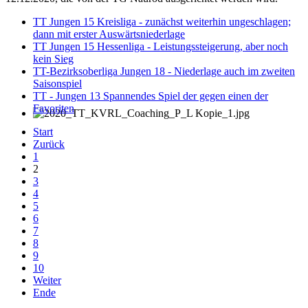
TT Jungen 15 Kreisliga - zunächst weiterhin ungeschlagen;
dann mit erster Auswärtsniederlage
TT Jungen 15 Hessenliga - Leistungssteigerung, aber noch
kein Sieg
TT-Bezirksoberliga Jungen 18 - Niederlage auch im zweiten
Saisonspiel
TT - Jungen 13 Spannendes Spiel der gegen einen der
Favoriten
Start
Zurück
1
2
3
4
5
6
7
8
9
10
Weiter
Ende