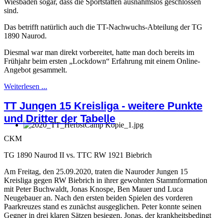
Wiesbaden sogar, dass die Sportstätten ausnahmslos geschlossen
sind.
Das betrifft natürlich auch die TT-Nachwuchs-Abteilung der TG
1890 Naurod.
Diesmal war man direkt vorbereitet, hatte man doch bereits im
Frühjahr beim ersten „Lockdown“ Erfahrung mit einem Online-
Angebot gesammelt.
Weiterlesen ...
TT Jungen 15 Kreisliga - weitere Punkte
und Dritter der Tabelle
CKM
TG 1890 Naurod II vs. TTC RW 1921 Biebrich
Am Freitag, den 25.09.2020, traten die Nauroder Jungen 15
Kreisliga gegen RW Biebrich in ihrer gewohnten Stammformation
mit Peter Buchwaldt, Jonas Knospe, Ben Mauer und Luca
Neugebauer an. Nach den ersten beiden Spielen des vorderen
Paarkreuzes stand es zunächst ausgeglichen. Peter konnte seinen
Gegner in drei klaren Sätzen besiegen. Jonas, der krankheitsbedingt