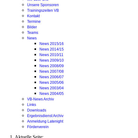
Unsere Sponsoren
Trainingszeiten VB
Kontakt
Termine
Bilder
Teams
News
News 2015/16
News 2014/15
News 2010/11
News 2009/10
News 2008/09
News 2007/08
News 2006/07
News 2005/06
News 2003/04
News 2004/05
VB-News Archiv
Links
Downloads
Ergebnisdienst Archiv
Anmeldung Latenight
Förderverein
Aktuelle Seite: