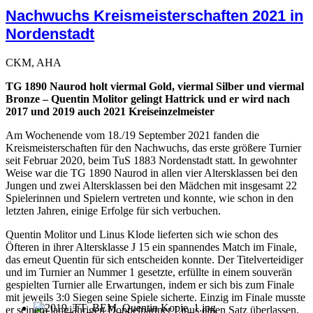
Nachwuchs Kreismeisterschaften 2021 in
Nordenstadt
CKM, AHA
TG 1890 Naurod holt viermal Gold, viermal Silber und viermal
Bronze – Quentin Molitor gelingt Hattrick und er wird nach
2017 und 2019 auch 2021 Kreiseinzelmeister
Am Wochenende vom 18./19 September 2021 fanden die
Kreismeisterschaften für den Nachwuchs, das erste größere Turnier
seit Februar 2020, beim TuS 1883 Nordenstadt statt. In gewohnter
Weise war die TG 1890 Naurod in allen vier Altersklassen bei den
Jungen und zwei Altersklassen bei den Mädchen mit insgesamt 22
Spielerinnen und Spielern vertreten und konnte, wie schon in den
letzten Jahren, einige Erfolge für sich verbuchen.
Quentin Molitor und Linus Klode lieferten sich wie schon des
Öfteren in ihrer Altersklasse J 15 ein spannendes Match im Finale,
das erneut Quentin für sich entscheiden konnte. Der Titelverteidiger
und im Turnier an Nummer 1 gesetzte, erfüllte in einem souverän
gespielten Turnier alle Erwartungen, indem er sich bis zum Finale
mit jeweils 3:0 Siegen seine Spiele sicherte. Einzig im Finale musste
er seinem langjährigen Doppelpartner Linus einen Satz überlassen,