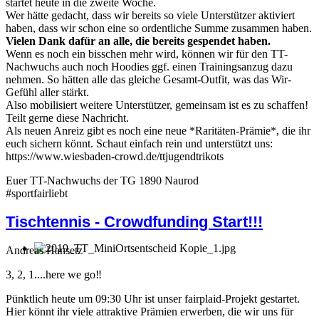
startet heute in die zweite Woche.
Wer hätte gedacht, dass wir bereits so viele Unterstützer aktiviert
haben, dass wir schon eine so ordentliche Summe zusammen haben.
Vielen Dank dafür an alle, die bereits gespendet haben.
Wenn es noch ein bisschen mehr wird, können wir für den TT-
Nachwuchs auch noch Hoodies ggf. einen Trainingsanzug dazu
nehmen. So hätten alle das gleiche Gesamt-Outfit, was das Wir-
Gefühl aller stärkt.
Also mobilisiert weitere Unterstützer, gemeinsam ist es zu schaffen!
Teilt gerne diese Nachricht.
Als neuen Anreiz gibt es noch eine neue *Raritäten-Prämie*, die ihr
euch sichern könnt. Schaut einfach rein und unterstützt uns:
https://www.wiesbaden-crowd.de/ttjugendtrikots
Euer TT-Nachwuchs der TG 1890 Naurod
#sportfairliebt
Tischtennis - Crowdfunding Start!!!
Andreas Hansetz
3, 2, 1....here we go‼
Pünktlich heute um 09:30 Uhr ist unser fairplaid-Projekt gestartet.
Hier könnt ihr viele attraktive Prämien erwerben, die wir uns für