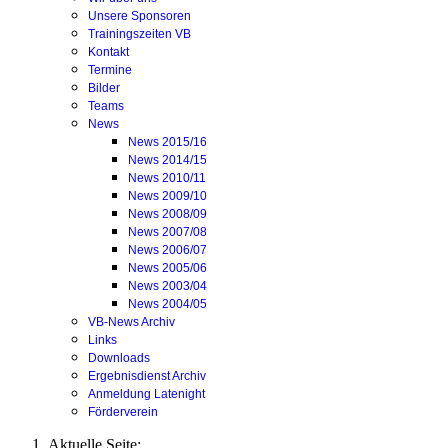
Unsere Sponsoren
Trainingszeiten VB
Kontakt
Termine
Bilder
Teams
News
News 2015/16
News 2014/15
News 2010/11
News 2009/10
News 2008/09
News 2007/08
News 2006/07
News 2005/06
News 2003/04
News 2004/05
VB-News Archiv
Links
Downloads
Ergebnisdienst Archiv
Anmeldung Latenight
Förderverein
Aktuelle Seite: