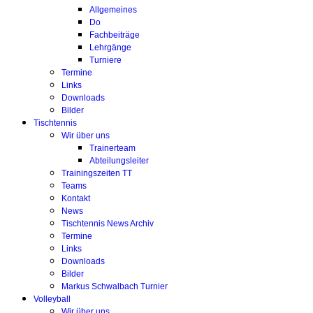
Allgemeines
Do
Fachbeiträge
Lehrgänge
Turniere
Termine
Links
Downloads
Bilder
Tischtennis
Wir über uns
Trainerteam
Abteilungsleiter
Trainingszeiten TT
Teams
Kontakt
News
Tischtennis News Archiv
Termine
Links
Downloads
Bilder
Markus Schwalbach Turnier
Volleyball
Wir über uns