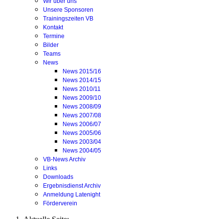
Wir über uns
Unsere Sponsoren
Trainingszeiten VB
Kontakt
Termine
Bilder
Teams
News
News 2015/16
News 2014/15
News 2010/11
News 2009/10
News 2008/09
News 2007/08
News 2006/07
News 2005/06
News 2003/04
News 2004/05
VB-News Archiv
Links
Downloads
Ergebnisdienst Archiv
Anmeldung Latenight
Förderverein