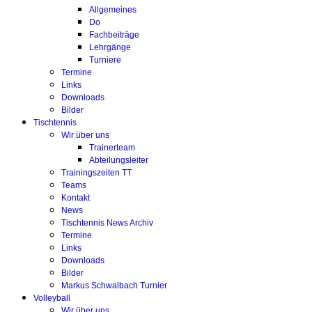
Allgemeines
Do
Fachbeiträge
Lehrgänge
Turniere
Termine
Links
Downloads
Bilder
Tischtennis
Wir über uns
Trainerteam
Abteilungsleiter
Trainingszeiten TT
Teams
Kontakt
News
Tischtennis News Archiv
Termine
Links
Downloads
Bilder
Markus Schwalbach Turnier
Volleyball
Wir über uns