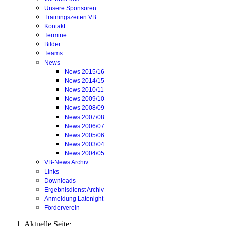
Unsere Sponsoren
Trainingszeiten VB
Kontakt
Termine
Bilder
Teams
News
News 2015/16
News 2014/15
News 2010/11
News 2009/10
News 2008/09
News 2007/08
News 2006/07
News 2005/06
News 2003/04
News 2004/05
VB-News Archiv
Links
Downloads
Ergebnisdienst Archiv
Anmeldung Latenight
Förderverein
Aktuelle Seite: