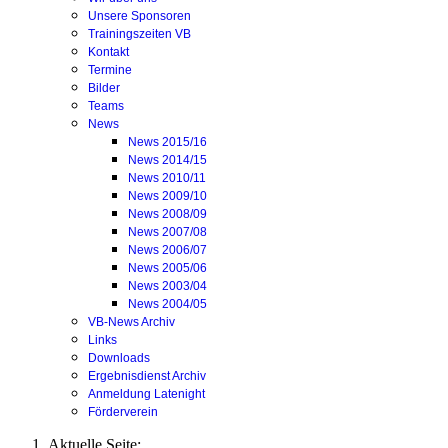
Unsere Sponsoren
Trainingszeiten VB
Kontakt
Termine
Bilder
Teams
News
News 2015/16
News 2014/15
News 2010/11
News 2009/10
News 2008/09
News 2007/08
News 2006/07
News 2005/06
News 2003/04
News 2004/05
VB-News Archiv
Links
Downloads
Ergebnisdienst Archiv
Anmeldung Latenight
Förderverein
Aktuelle Seite: