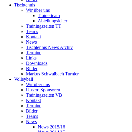
Tischtennis
Wir über uns
Trainerteam
Abteilungsleiter
Trainingszeiten TT
Teams
Kontakt
News
Tischtennis News Archiv
Termine
Links
Downloads
Bilder
Markus Schwalbach Turnier
Volleyball
Wir über uns
Unsere Sponsoren
Trainingszeiten VB
Kontakt
Termine
Bilder
Teams
News
News 2015/16