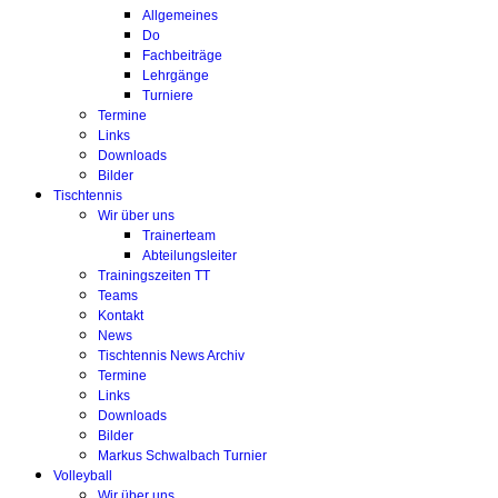
Allgemeines
Do
Fachbeiträge
Lehrgänge
Turniere
Termine
Links
Downloads
Bilder
Tischtennis
Wir über uns
Trainerteam
Abteilungsleiter
Trainingszeiten TT
Teams
Kontakt
News
Tischtennis News Archiv
Termine
Links
Downloads
Bilder
Markus Schwalbach Turnier
Volleyball
Wir über uns