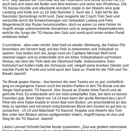
Im 2. Satz startete die TGN zwar wie die Feuerwehr und führte schnell mit 5:0,
doch ließ sich dann die Butter vom Brot nehmen und verlor den Rhythmus. Die
TG Hanau blockte und attackierte konstant, zeigte in der Abwehr eine gute
Leistung und holte sich zu 19 Satz Nummer 2. Auch der 3. Satz lief für die
Nauroder Sprösslinge nicht rund. Zwar reagierte der Coach Tom Seel und
versuchte durch die Einwechslungen von Sebastian Ludwig und Felix
Wagenknecht das Ruder herumzureißen, doch es waren zu viele Fehler im
Angriff, einige unkonzentrierte Annahmen und zu langsame Abwehraktionen,
welche die Jungs der TG Hanau den Satz und somit auch einen ersten Punkt
einfahren ließen.
Crunchtime - alles oder nichts! Jetzt hieß es wieder Stimmung, die Fabian Pilz
besonders am Herzen liegt, auf das Feld zu bekommen und Volleyball zu
spielen. Das ließen sich die Jungs rund um Capitano Michael Wolf nicht
zweimal sagen und es entwickelte sich ein tolles Volleyballspiel auf hohem
Niveau, bei dem die TGN stets die Oberhand hatte. Insbesondere Sven
Kahlsdorf auf Außen hatte die Schnauze voll, vergaß seine kranken Glieder und
machte Punkt für Punkt und somit auch den Sack zu. Punkt für die TGN und Tie-
Break! Jawohl!
Tie-Break gegen Hanau - das kennen die zwei Teams nur zu gut, schließlich
ging es vergangene Saison noch bei beiden Partien in den Tie-Break und der
Sieger hieß jeweils: TG Naurod. Also Sound an (Danke liebe Fans!) und ab
geht die Post. Es entwickelte sich ein heiß umkämpfter Satz, bei dem es keinen
Favoriten gab. Beim Stand von 14:14 kam dann der große Moment des Lars P:
Flink wie eine Katze kratzte er einen Ball vom Boden, um anschließend an das
Netz zu sprinten und mit einem entscheidenen Block den Deckel so gut wie zu
zumachen - 15:14 und Matchball TG Naurod. Angabe und Abwehr des Tom
Bez unter den Blicken seines weitgereisten Vaters, Angriff Hanau im Aus und
Sieg für die TG Naurod. Jawohl!
Libero Lennart Schmitt-Gehrke fasste zusammen: „Das war gestern bärenstark.