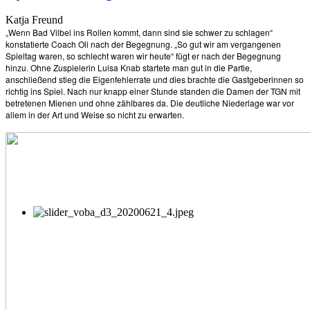
Katja Freund
„Wenn Bad Vilbel ins Rollen kommt, dann sind sie schwer zu schlagen“
konstatierte Coach Oli nach der Begegnung. „So gut wir am vergangenen
Spieltag waren, so schlecht waren wir heute“ fügt er nach der Begegnung
hinzu. Ohne Zuspielerin Luisa Knab startete man gut in die Partie,
anschließend stieg die Eigenfehlerrate und dies brachte die Gastgeberinnen so
richtig ins Spiel. Nach nur knapp einer Stunde standen die Damen der TGN mit
betretenen Mienen und ohne zählbares da. Die deutliche Niederlage war vor
allem in der Art und Weise so nicht zu erwarten.