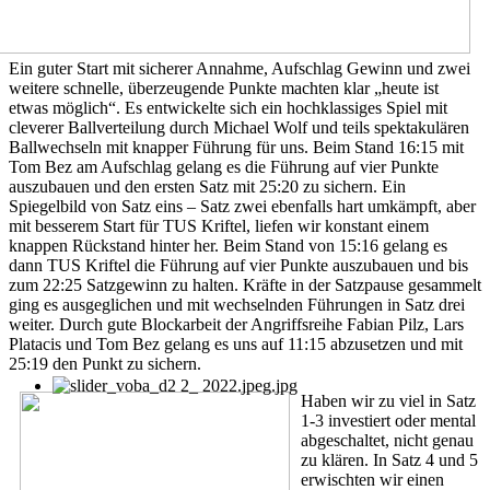
Ein guter Start mit sicherer Annahme, Aufschlag Gewinn und zwei
weitere schnelle, überzeugende Punkte machten klar „heute ist
etwas möglich“. Es entwickelte sich ein hochklassiges Spiel mit
cleverer Ballverteilung durch Michael Wolf und teils spektakulären
Ballwechseln mit knapper Führung für uns. Beim Stand 16:15 mit
Tom Bez am Aufschlag gelang es die Führung auf vier Punkte
auszubauen und den ersten Satz mit 25:20 zu sichern. Ein
Spiegelbild von Satz eins – Satz zwei ebenfalls hart umkämpft, aber
mit besserem Start für TUS Kriftel, liefen wir konstant einem
knappen Rückstand hinter her. Beim Stand von 15:16 gelang es
dann TUS Kriftel die Führung auf vier Punkte auszubauen und bis
zum 22:25 Satzgewinn zu halten. Kräfte in der Satzpause gesammelt
ging es ausgeglichen und mit wechselnden Führungen in Satz drei
weiter. Durch gute Blockarbeit der Angriffsreihe Fabian Pilz, Lars
Platacis und Tom Bez gelang es uns auf 11:15 abzusetzen und mit
25:19 den Punkt zu sichern.
Haben wir zu viel in Satz
1-3 investiert oder mental
abgeschaltet, nicht genau
zu klären. In Satz 4 und 5
erwischten wir einen