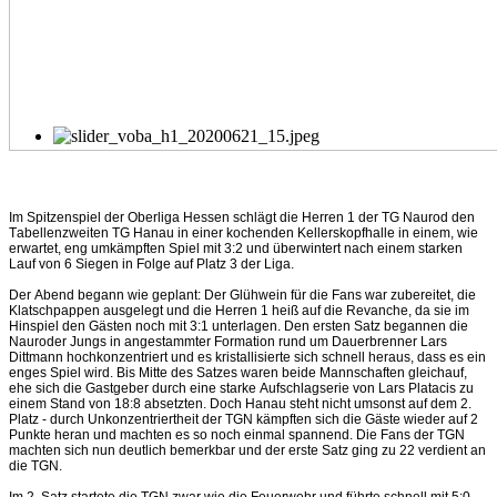
Im Spitzenspiel der Oberliga Hessen schlägt die Herren 1 der TG Naurod den
Tabellenzweiten TG Hanau in einer kochenden Kellerskopfhalle in einem, wie
erwartet, eng umkämpften Spiel mit 3:2 und überwintert nach einem starken
Lauf von 6 Siegen in Folge auf Platz 3 der Liga.
Der Abend begann wie geplant: Der Glühwein für die Fans war zubereitet, die
Klatschpappen ausgelegt und die Herren 1 heiß auf die Revanche, da sie im
Hinspiel den Gästen noch mit 3:1 unterlagen. Den ersten Satz begannen die
Nauroder Jungs in angestammter Formation rund um Dauerbrenner Lars
Dittmann hochkonzentriert und es kristallisierte sich schnell heraus, dass es ein
enges Spiel wird. Bis Mitte des Satzes waren beide Mannschaften gleichauf,
ehe sich die Gastgeber durch eine starke Aufschlagserie von Lars Platacis zu
einem Stand von 18:8 absetzten. Doch Hanau steht nicht umsonst auf dem 2.
Platz - durch Unkonzentriertheit der TGN kämpften sich die Gäste wieder auf 2
Punkte heran und machten es so noch einmal spannend. Die Fans der TGN
machten sich nun deutlich bemerkbar und der erste Satz ging zu 22 verdient an
die TGN.