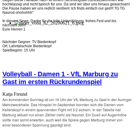
Gegen diese Hanauer nach so einem Stimmungstief zurückzukommen war
hochklassig und nicht typisch für uns. Da sind wir über uns hinaus gewachsen!
Die Pause haben wir uns redlich verdient. Ich finds einfach nur geil!!! TG TG
Naurod ohohohhh"
In diesem Sinne: Danke für die tolle Unterstützung, frohes Fest und bis
nächstes Jahr!
Eure Herren 1
Nächster Gegner: TV Biedenkopf
Ort: Lahntalschule Biedenkopf
Spielbeginn: 15 Uhr
Volleyball - Damen 1 - VfL Marburg zu
Gast im ersten Rückrundenspiel
Katja Freund
Am kommenden Sonntag ist um 16 Uhr der VfL Marburg zu Gast in der Auringer
Mehrzweckhalle. Das Hinspiel im September konnten sich die Damen vom
Kellerskopf in einem spannenden Fight mit 3:2 sichern. In der Tabelle hat
Marburg aktuell nur einen Zähler mehr als Naurod. Ein Duell auf Augenhöhe
sollte man somit erwarten, auch weil die Spiele gegen Marburg immer von
einer besonderen Spannung geprägt sind.