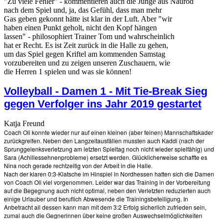
"Zu viele Fehler" - kommentieren auch die Junge aus Naurod
nach dem Spiel und, ja, das Gefühl, dass man mehr
Gas geben gekonnt hätte ist klar in der Luft. Aber "wir
haben einen Punkt geholt, nicht den Kopf hängen
lassen" - philosophiert Trainer Tom und wahrscheinlich
hat er Recht. Es ist Zeit zurück in die Halle zu gehen,
um das Spiel gegen Kriftel am kommenden Samstag
vorzubereiten und zu zeigen unseren Zuschauern, wie
die Herren 1 spielen und was sie können!
Volleyball - Damen 1 - Mit Tie-Break Sieg
gegen Verfolger ins Jahr 2019 gestartet
Katja Freund
Coach Oli konnte wieder nur auf einen kleinen (aber feinen) Mannschaftskader
zurückgreifen. Neben den Langzeitausfällen mussten auch Kaddi (nach der
Sprunggelenksverletzung am letzten Spieltag noch nicht wieder spielfähig) und
Sara (Achillessehnenprobleme) ersetzt werden. Glücklicherweise schaffte es
Nina noch gerade rechtzeitig von der Arbeit in die Halle.
Nach der klaren 0:3-Klatsche im Hinspiel in Nordhessen hatten sich die Damen
von Coach Oli viel vorgenommen. Leider war das Training in der Vorbereitung
auf die Begegnung auch nicht optimal, neben den Verletzten reduzierten auch
einige Urlauber und beruflich Abwesende die Trainingsbeteiligung. In
Anbetracht all dessen kann man mit dem 3:2 Erfolg sicherlich zufrieden sein,
zumal auch die Gegnerinnen über keine großen Auswechselmöglichkeiten