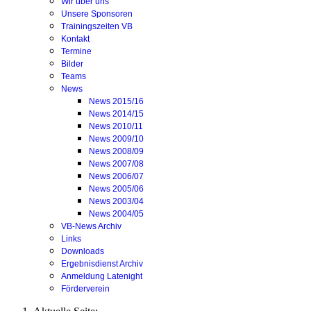
Wir über uns
Unsere Sponsoren
Trainingszeiten VB
Kontakt
Termine
Bilder
Teams
News
News 2015/16
News 2014/15
News 2010/11
News 2009/10
News 2008/09
News 2007/08
News 2006/07
News 2005/06
News 2003/04
News 2004/05
VB-News Archiv
Links
Downloads
Ergebnisdienst Archiv
Anmeldung Latenight
Förderverein