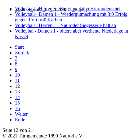
Volleyball - Herren 1 - Sieg im letzten Hinrundenspiel
Volleyball - Damen 1 - Wiedergutmachung mit 3:0 Erfolg
gegen TV Groß Karben
Volleyball - Herren 1 - Nauroder Siegesserie hält an
Volleybal - Damen 1 - bittere aber verdiente Niederlage in
Kassel
Start
Zurück
7
8
9
10
11
12
13
14
15
16
Weiter
Ende
Seite 12 von 21
© 2021 Turngemeinde 1890 Naurod e.V