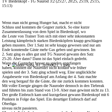
TV Biedenkopf - TG Naurod 3:2 (25:27, 20:25, 25:19, 25:15,
15:13)
Wenn man nicht genug Hunger hat, macht er nicht
Schluss und kommen die Gegner zurück. So eine kurze
Zusammenfassung von dem Spiel in Biedenkopf, wo
die Leute von Trainer Tom sich mit einer sehr inkonstanten
Leistung kämpferisch starken Biedenköpfern knapp geschlagen
geben mussten. Der 1.Satz ist sehr knapp gewesen und nur am
Ende konntendie Gäste mehr Gas geben und gewinnen. Im
2. Satz ging es alles gut und TG Naurod gewann den Satz
25-20. Aber dann? Dann ist das Spiel einfach gedreht.
Wann die Gastgeber besser zu spielen angefangen
haben, konnten die Nauroder nicht kostant wie früher
spielen und der 3. Satz ging schnell weg. Eine unglückliche
Angabeserie von Biedenkopf am Anfang der 4. Satz machte
den weg bergauf für die Gäste, die nie zurück kommen konnten.
Mit voller Energie gingen die Nauroder dennoch in den Tiebreak
und führten bis zum Stand von 13-9. Aber man gewinnt nicht zu 13.
Der große Einbruch kam und kurzgefasst gewann Biedenkopf mit 6
Punkten in Folge das Spiel. Ein derartiger Einbruch darf auf
Oberliga-
niveau nicht passieren.