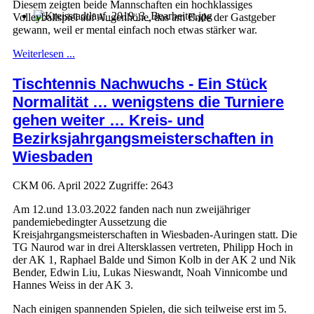
Diesem zeigten beide Mannschaften ein hochklassiges
Volleyballspiel auf Augenhöhe, das am Ende der Gastgeber
gewann, weil er mental einfach noch etwas stärker war.
Weiterlesen ...
Tischtennis Nachwuchs - Ein Stück
Normalität … wenigstens die Turniere
gehen weiter … Kreis- und
Bezirksjahrgangsmeisterschaften in
Wiesbaden
CKM
06. April 2022
Zugriffe: 2643
Am 12.und 13.03.2022 fanden nach nun zweijähriger
pandemiebedingter Aussetzung die
Kreisjahrgangsmeisterschaften in Wiesbaden-Auringen statt. Die
TG Naurod war in drei Altersklassen vertreten, Philipp Hoch in
der AK 1, Raphael Balde und Simon Kolb in der AK 2 und Nik
Bender, Edwin Liu, Lukas Nieswandt, Noah Vinnicombe und
Hannes Weiss in der AK 3.
Nach einigen spannenden Spielen, die sich teilweise erst im 5.