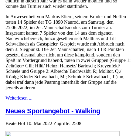
endlich in diesem Jahr war es dann wieder möglich und so
konnte das Turnier auch wieder stattfinden.
In Anwesenheit von Markus Eltern, seinem Bruder und Neffen
traten 14 Spieler der TG 1890 Naurod, am Samstag, den
25.06.2022, im 2er-Mannschaftsmodus zum Turnier an.
Insgesamt kamen 7 Spieler von den 14 aus dem eigenen
Nachwuchsbereich, hinzu gesellten sich Matthias und Till
Schwalbach als Gastspieler. Gespielt wurde mit Abbruch nach
dem 3. Siegpunkt. Die 2er-Mannschaften, nach TTR-Punkten
gesetzt, diesmal aber nicht um diese kämpfend, sondern den
Spaß im Vordergrund habend, traten in zwei Gruppen (Gruppe 1:
Zeiträger/ Gill; Hiltl/ Heinz; Hansetz/ Bartosch; Kreyenfeld/
Scheele und Gruppe 2: Albrecht/ Buchwaldt, P.; Molitor, Q./
König; Klode/ Schwalbach, M.; Schmidt/ Schwalbach, T.) an,
dabei traf dann jede Paarung innerhalb der Gruppe auf die
jeweils anderen.
Weiterlesen ...
Neues Sportangebot - Walking
Beate Hof
10. Mai 2022
Zugriffe: 2508