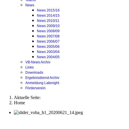
Teams
News
News 2015/16
News 2014/15
News 2010/11
News 2009/10
News 2008/09
News 2007/08
News 2006/07
News 2005/06
News 2003/04
News 2004/05
VB-News Archiv
Links
Downloads
Ergebnisdienst Archiv
Anmeldung Latenight
Förderverein
Aktuelle Seite:
Home