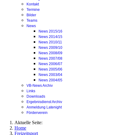
Kontakt
Termine
Bilder
Teams
News
News 2015/16
News 2014/15
News 2010/11
News 2009/10
News 2008/09
News 2007/08
News 2006/07
News 2005/06
News 2003/04
News 2004/05
VB-News Archiv
Links
Downloads
Ergebnisdienst Archiv
Anmeldung Latenight
Förderverein
Aktuelle Seite:
Home
Freizeitsport