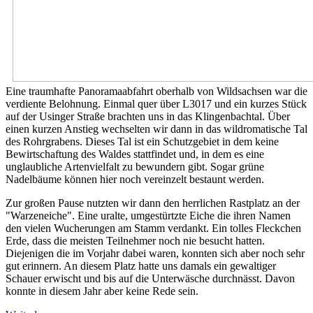
Eine traumhafte Panoramaabfahrt oberhalb von Wildsachsen war die
verdiente Belohnung. Einmal quer über L3017 und ein kurzes Stück
auf der Usinger Straße brachten uns in das Klingenbachtal. Über
einen kurzen Anstieg wechselten wir dann in das wildromatische Tal
des Rohrgrabens. Dieses Tal ist ein Schutzgebiet in dem keine
Bewirtschaftung des Waldes stattfindet und, in dem es eine
unglaubliche Artenvielfalt zu bewundern gibt. Sogar grüne
Nadelbäume können hier noch vereinzelt bestaunt werden.
Zur großen Pause nutzten wir dann den herrlichen Rastplatz an der
"Warzeneiche". Eine uralte, umgestürtzte Eiche die ihren Namen
den vielen Wucherungen am Stamm verdankt. Ein tolles Fleckchen
Erde, dass die meisten Teilnehmer noch nie besucht hatten.
Diejenigen die im Vorjahr dabei waren, konnten sich aber noch sehr
gut erinnern. An diesem Platz hatte uns damals ein gewaltiger
Schauer erwischt und bis auf die Unterwäsche durchnässt. Davon
konnte in diesem Jahr aber keine Rede sein.