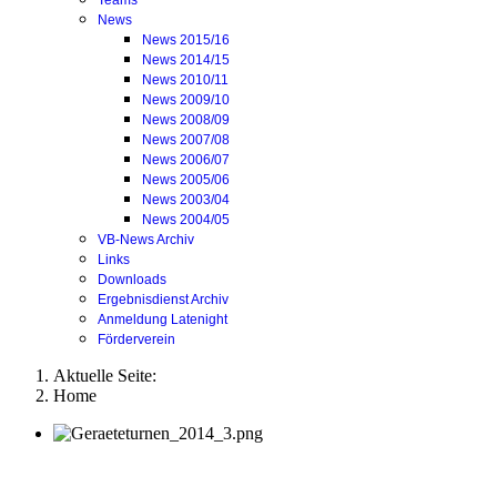
Teams
News
News 2015/16
News 2014/15
News 2010/11
News 2009/10
News 2008/09
News 2007/08
News 2006/07
News 2005/06
News 2003/04
News 2004/05
VB-News Archiv
Links
Downloads
Ergebnisdienst Archiv
Anmeldung Latenight
Förderverein
Aktuelle Seite:
Home