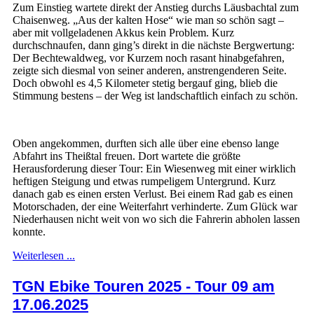
Zum Einstieg wartete direkt der Anstieg durchs Läusbachtal zum
Chaisenweg. „Aus der kalten Hose“ wie man so schön sagt –
aber mit vollgeladenen Akkus kein Problem. Kurz
durchschnaufen, dann ging’s direkt in die nächste Bergwertung:
Der Bechtewaldweg, vor Kurzem noch rasant hinabgefahren,
zeigte sich diesmal von seiner anderen, anstrengenderen Seite.
Doch obwohl es 4,5 Kilometer stetig bergauf ging, blieb die
Stimmung bestens – der Weg ist landschaftlich einfach zu schön.
Oben angekommen, durften sich alle über eine ebenso lange
Abfahrt ins Theißtal freuen. Dort wartete die größte
Herausforderung dieser Tour: Ein Wiesenweg mit einer wirklich
heftigen Steigung und etwas rumpeligem Untergrund. Kurz
danach gab es einen ersten Verlust. Bei einem Rad gab es einen
Motorschaden, der eine Weiterfahrt verhinderte. Zum Glück war
Niederhausen nicht weit von wo sich die Fahrerin abholen lassen
konnte.
Weiterlesen ...
TGN Ebike Touren 2025 - Tour 09 am
17.06.2025