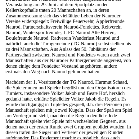
Veranstaltung am 29. Juni auf dem Sportplatz an der
Kellerskopfhalle traten 20 Mannschaften an, in deren
Zusammensetzung sich das vielfältige Leben der Nauroder
Vereine widerspiegelt: Freiwillige Feuerwehr, Äpplerfreunde
Naurod, Partnerschaftsverein Naurod-Fondettes, Reitverein
Naurod, Wintersportfreunde, 1. FC Naurod Alte Herren,
Boulefreunde Naurod, Radverein Wanderlust Naurod und
natürlich auch die Turngemeinde (TG Naurod) selbst stellten bis
zu drei Mannschaften. Aus Anlass des 50. Jubiläums der
Partnerschaft zwischen Naurod und Fondettes waren auch zwei
Mannschaften aus der Nauroder Partnergemeinde angereist, von
denen einige dem Fondetter Vorstand angehörten, andere
erstmals den Weg nach Naurod gefunden hatten.
Nachdem der 1. Vorsitzende der TG Naurod, Hartmut Schaad,
die Spielerinnen und Spieler begrüßt und den Organisatoren des
Turniers, insbesondere Volker Jakob und Beate Hof, herzlich
gedankt hatte, erklärte Spielleiter Volker Jakob die Regeln. Es
wurde durchgängig in Triplettes gespielt, d.h. drei Personen pro
Mannschaft spielten mit je zwei Kugeln. Dass der Spaß am Spiel
am Vordergrund steht, machten die Regeln deutlich: Jede
Mannschaft spielte vier Spiele mit wechselnden Gegnern, aus
denen nach der ersten Runde zwei Gruppen gebildet wurden. In
diesen trafen die Sieger und Verlierer der jeweiligen Runden
aufeinander. Das Reglement machte es möglich, dass auch