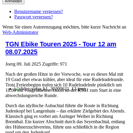
Anmelden
Benutzername vergessen?
Passwort vergessen?
Wenn Sie einen Autorenzugang möchten, bitte kurze Nachricht an
Web-Administrator
TGN Ebike Touren 2025 - Tour 12 am
08.07.2025
Joerg
09. Juli 2025
Zugriffe: 971
Nach der großen Hitze in der Vorwoche, war es dieses Mal mit
19 Grad eher etwas kühler, aber ideal für eine Rudelradelrunde.
Trotz Ferienbeginn trafen sich 10 Rudelradelnde pünktlich um
18:00 mit vollgeladenen Akkus an der KKH zum Start in eine
abwechslungsreiche Runde.
Durch das idyllische Aubachtal führte die Route in Richtung
Judenkopf bei Langenhain – das erklärte Zielgebiet des Abends.
Klassisch ging es vorbei am Auringer Weiher in Richtung
Bremthal. Ein kurzer Abschnitt durch das Seyenbachtal, entlang
des Hühnerzuchtvereins, führte uns schließlich in die Region
rund um den Judenkopf.