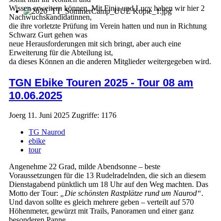
Wissen erweitern können. Mit Finja und Lucy haben wir hier 2
Nachwuchskandidatinnen,
die ihre vorletzte Prüfung im Verein hatten und nun in Richtung
Schwarz Gurt gehen was
neue Herausforderungen mit sich bringt, aber auch eine
Erweiterung für die Abteilung ist,
da dieses Können an die anderen Mitglieder weitergegeben wird.
TGN Ebike Touren 2025 - Tour 08 am
10.06.2025
Joerg
11. Juni 2025
Zugriffe: 1176
TG Naurod
ebike
tour
Angenehme 22 Grad, milde Abendsonne – beste
Voraussetzungen für die 13 Rudelradelnden, die sich an diesem
Dienstagabend pünktlich um 18 Uhr auf den Weg machten. Das
Motto der Tour:
„Die schönsten Rastplätze rund um Naurod“
.
Und davon sollte es gleich mehrere geben – verteilt auf 570
Höhenmeter, gewürzt mit Trails, Panoramen und einer ganz
besonderen Panne.