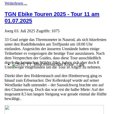
Weiterlesen ...
TGN Ebike Touren 2025 - Tour 11 am
01.07.2025
Joerg
03. Juli 2025
Zugriffe: 1075
33 Grad zeigte das Thermometer in Naurod, als sich hitzefesten
unter den Rudelbikenden am Treffpunkt um 18:00 Uhr
einfanden. Angesichts der äusseren Umstände hatten einige
Teilnehmer es vorgezogen die heutige Tour auszulassen. Nach
dem Versprechen der Guides, dass diese Tour ausschließlich
durch die heimischen Wälder führt, haben sich aber doch 8
Unentwegte eingefunden um die Tour in Angrff zu nehmen.
Direkt über den Holderstrauch und den Himbeerweg ging es
hinauf zum Erbsenacker. Der Kellerskopf wurde auf seiner
Westflanke halb umrundet – der Sausulchweg brachte uns auf
den Chaissenweg. Doch das war erst die halbe Miete: Auf der
insgesamt 8,5 km langen Steigung war gerade einmal die Hälfte
bewältigt..