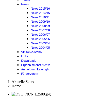
Teams
News
News 2015/16
News 2014/15
News 2010/11
News 2009/10
News 2008/09
News 2007/08
News 2006/07
News 2005/06
News 2003/04
News 2004/05
VB-News Archiv
Links
Downloads
Ergebnisdienst Archiv
Anmeldung Latenight
Förderverein
Aktuelle Seite:
Home