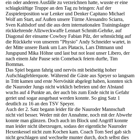
ein oder anderen Ausfälle zu verzeichnen hatte, wusste er eine
schlagkräftige Truppe an den Tag zu bringen: Auf der
Zuspielerposition war Lenker und Denker Capitano Michael
Wolf am Start, auf Außen unsere Türme Alessandro Sciarra,
Sven Kahlsdorf und die aus dem internationalen Trainingslager
rückkehrende Allzweckwaffe Lennart Schmitt-Gehrke, auf
Diagonal der einsame Cowboy Fabian Pilz, der sehnsüchtig auf
die Rückkehr von unserem "Physio" Andy Schneider wartet, in
der Mitte unsere Bank um Lars Platacis, Lars Dittmann und
Jungspund Mika Höhne und last but not least unser Libero, der
nach einem Jahr Pause sein Comeback feiern durfte, Tim
Bommas.
Das Spiel begann fahrig und nervös mit beidseitig hoher
Aufschlagfehlerquote. Während die Gäste aus Speyer so langsam
in Tritt kamen und erste Nervösität abgelegt haben, konnten sich
die Nauroder Jungs nicht wirklich befreien und der Abstand
wuchs auf 4 Punkte an, der auch bis zum Ende nicht in Gefahr
geriet und sogar ausgebaut werden konnte. So ging Satz 1
deutlich zu 16 an den TSV Speyer.
Auch der 2. Satz begann leider für die Nauroder Mannschaft
nicht viel besser. Weder mit der Annahme, noch mit der Abwehr
konnte man glänzen. Doch auch im Block und Angriff konnte
man leider nicht überzeugen, sodass der eigentliche Nauroder
Hexenkessel nicht zum Kochen kam. Coach Tom Seel gab sich
nicht geschlagen und wechselte munter durch, doch selbst dies