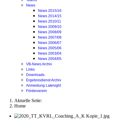
Teams
News
News 2015/16
News 2014/15
News 2010/11
News 2009/10
News 2008/09
News 2007/08
News 2006/07
News 2005/06
News 2003/04
News 2004/05
VB-News Archiv
Links
Downloads
Ergebnisdienst Archiv
Anmeldung Latenight
Förderverein
Aktuelle Seite:
Home