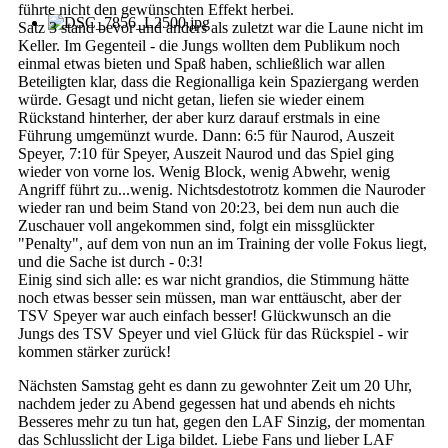
führte nicht den gewünschten Effekt herbei.
Satz 3 stand bevor und anders als zuletzt war die Laune nicht im
Keller. Im Gegenteil - die Jungs wollten dem Publikum noch
einmal etwas bieten und Spaß haben, schließlich war allen
Beteiligten klar, dass die Regionalliga kein Spaziergang werden
würde. Gesagt und nicht getan, liefen sie wieder einem
Rückstand hinterher, der aber kurz darauf erstmals in eine
Führung umgemünzt wurde. Dann: 6:5 für Naurod, Auszeit
Speyer, 7:10 für Speyer, Auszeit Naurod und das Spiel ging
wieder von vorne los. Wenig Block, wenig Abwehr, wenig
Angriff führt zu...wenig. Nichtsdestotrotz kommen die Nauroder
wieder ran und beim Stand von 20:23, bei dem nun auch die
Zuschauer voll angekommen sind, folgt ein missglückter
"Penalty", auf dem von nun an im Training der volle Fokus liegt,
und die Sache ist durch - 0:3!
Einig sind sich alle: es war nicht grandios, die Stimmung hätte
noch etwas besser sein müssen, man war enttäuscht, aber der
TSV Speyer war auch einfach besser! Glückwunsch an die
Jungs des TSV Speyer und viel Glück für das Rückspiel - wir
kommen stärker zurück!
Nächsten Samstag geht es dann zu gewohnter Zeit um 20 Uhr,
nachdem jeder zu Abend gegessen hat und abends eh nichts
Besseres mehr zu tun hat, gegen den LAF Sinzig, der momentan
das Schlusslicht der Liga bildet. Liebe Fans und lieber LAF