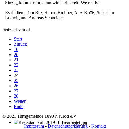
Sinzig, kommt rum, denn wir sind bereit! We ready!
Es fehlten: Tom Bez, Simon Breither, Alex Knöß, Sebastian
Ludwig und Andreas Schneider
Seite 24 von 31
Start
Zurück
19
20
21
22
23
24
25
26
27
28
Weiter
Ende
© 2021 Turngemeinde 1890 Naurod e.V
Impressum
-
Datenschutzerklärung
-
Kontakt