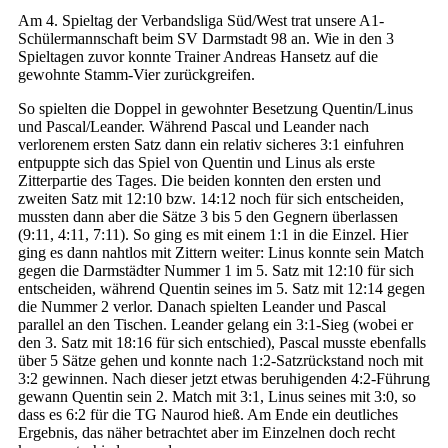
Am 4. Spieltag der Verbandsliga Süd/West trat unsere A1-
Schülermannschaft beim SV Darmstadt 98 an. Wie in den 3
Spieltagen zuvor konnte Trainer Andreas Hansetz auf die
gewohnte Stamm-Vier zurückgreifen.
So spielten die Doppel in gewohnter Besetzung Quentin/Linus
und Pascal/Leander. Während Pascal und Leander nach
verlorenem ersten Satz dann ein relativ sicheres 3:1 einfuhren
entpuppte sich das Spiel von Quentin und Linus als erste
Zitterpartie des Tages. Die beiden konnten den ersten und
zweiten Satz mit 12:10 bzw. 14:12 noch für sich entscheiden,
mussten dann aber die Sätze 3 bis 5 den Gegnern überlassen
(9:11, 4:11, 7:11). So ging es mit einem 1:1 in die Einzel. Hier
ging es dann nahtlos mit Zittern weiter: Linus konnte sein Match
gegen die Darmstädter Nummer 1 im 5. Satz mit 12:10 für sich
entscheiden, während Quentin seines im 5. Satz mit 12:14 gegen
die Nummer 2 verlor. Danach spielten Leander und Pascal
parallel an den Tischen. Leander gelang ein 3:1-Sieg (wobei er
den 3. Satz mit 18:16 für sich entschied), Pascal musste ebenfalls
über 5 Sätze gehen und konnte nach 1:2-Satzrückstand noch mit
3:2 gewinnen. Nach dieser jetzt etwas beruhigenden 4:2-Führung
gewann Quentin sein 2. Match mit 3:1, Linus seines mit 3:0, so
dass es 6:2 für die TG Naurod hieß. Am Ende ein deutliches
Ergebnis, das näher betrachtet aber im Einzelnen doch recht