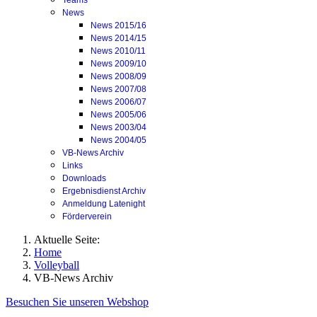
Teams
News
News 2015/16
News 2014/15
News 2010/11
News 2009/10
News 2008/09
News 2007/08
News 2006/07
News 2005/06
News 2003/04
News 2004/05
VB-News Archiv
Links
Downloads
Ergebnisdienst Archiv
Anmeldung Latenight
Förderverein
Aktuelle Seite:
Home
Volleyball
VB-News Archiv
Besuchen Sie unseren Webshop