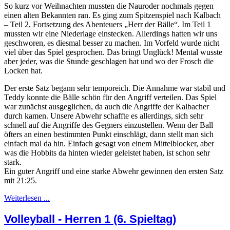
So kurz vor Weihnachten mussten die Nauroder nochmals gegen
einen alten Bekannten ran. Es ging zum Spitzenspiel nach Kalbach
– Teil 2, Fortsetzung des Abenteuers „Herr der Bälle“. Im Teil 1
mussten wir eine Niederlage einstecken. Allerdings hatten wir uns
geschworen, es diesmal besser zu machen. Im Vorfeld wurde nicht
viel über das Spiel gesprochen. Das bringt Unglück! Mental wusste
aber jeder, was die Stunde geschlagen hat und wo der Frosch die
Locken hat.
Der erste Satz begann sehr temporeich. Die Annahme war stabil und
Teddy konnte die Bälle schön für den Angriff verteilen. Das Spiel
war zunächst ausgeglichen, da auch die Angriffe der Kalbacher
durch kamen. Unsere Abwehr schaffte es allerdings, sich sehr
schnell auf die Angriffe des Gegners einzustellen. Wenn der Ball
öfters an einen bestimmten Punkt einschlägt, dann stellt man sich
einfach mal da hin. Einfach gesagt von einem Mittelblocker, aber
was die Hobbits da hinten wieder geleistet haben, ist schon sehr
stark.
Ein guter Angriff und eine starke Abwehr gewinnen den ersten Satz
mit 21:25.
Weiterlesen ...
Volleyball - Herren 1 (6. Spieltag)