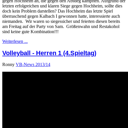
gegen Hochheim an, die gegen den Abstieg kämpften. Aufgrund der
letzten erfolgreichen und klaren Siege gegen Hochheim, sollte dies
doch kein Problem darstellen? Das Hochheim das letzte Spiel
überraschend gegen Kalbach I gewonnen hatte, interessierte auch
niemanden. Wir waren so siegessicher und feierten diesen bereits
am Freitag auf der Party von Sam. Größenwahn und Restakohol
sind keine gute Kombination!!!
Weiterlesen ...
Volleyball - Herren 1 (4.Spieltag)
Ronny
VB-News 2013/14