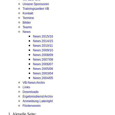
Unsere Sponsoren
Trainingszeiten VB
Kontakt
Termine
Bilder
Teams
News
News 2015/16
News 2014/15
News 2010/11
News 2009/10
News 2008/09
News 2007/08
News 2006/07
News 2005/06
News 2003/04
News 2004/05
VB-News Archiv
Links
Downloads
Ergebnisdienst Archiv
Anmeldung Latenight
Förderverein
Aktuelle Seite: