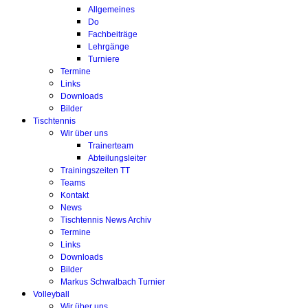
Allgemeines
Do
Fachbeiträge
Lehrgänge
Turniere
Termine
Links
Downloads
Bilder
Tischtennis
Wir über uns
Trainerteam
Abteilungsleiter
Trainingszeiten TT
Teams
Kontakt
News
Tischtennis News Archiv
Termine
Links
Downloads
Bilder
Markus Schwalbach Turnier
Volleyball
Wir über uns