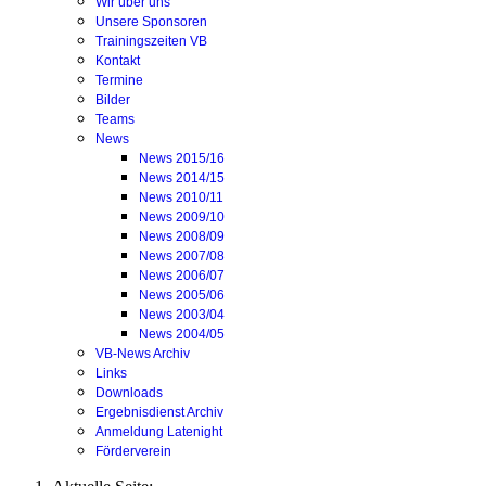
Wir über uns
Unsere Sponsoren
Trainingszeiten VB
Kontakt
Termine
Bilder
Teams
News
News 2015/16
News 2014/15
News 2010/11
News 2009/10
News 2008/09
News 2007/08
News 2006/07
News 2005/06
News 2003/04
News 2004/05
VB-News Archiv
Links
Downloads
Ergebnisdienst Archiv
Anmeldung Latenight
Förderverein