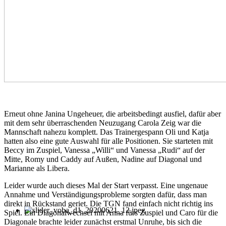
Erneut ohne Janina Ungeheuer, die arbeitsbedingt ausfiel, dafür aber
mit dem sehr überraschenden Neuzugang Carola Zeig war die
Mannschaft nahezu komplett. Das Trainergespann Oli und Katja
hatten also eine gute Auswahl für alle Positionen. Sie starteten mit
Beccy im Zuspiel, Vanessa „Willi“ und Vanessa „Rudi“ auf der
Mitte, Romy und Caddy auf Außen, Nadine auf Diagonal und
Marianne als Libera.
Leider wurde auch dieses Mal der Start verpasst. Eine ungenaue
Annahme und Verständigungsprobleme sorgten dafür, dass man
direkt in Rückstand geriet. Die TGN fand einfach nicht richtig ins
Spiel. Ein Diagonalwechsel mit Anna fürs Zuspiel und Caro für die
Diagonale brachte leider zunächst erstmal Unruhe, bis sich die