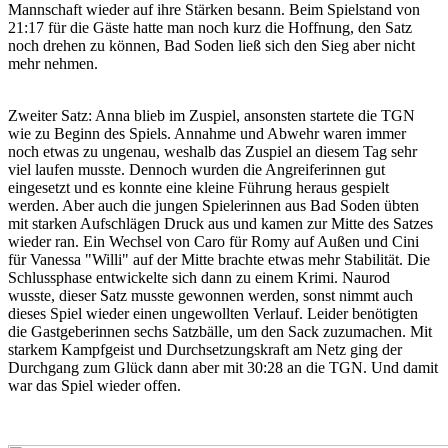
Mannschaft wieder auf ihre Stärken besann. Beim Spielstand von
21:17 für die Gäste hatte man noch kurz die Hoffnung, den Satz
noch drehen zu können, Bad Soden ließ sich den Sieg aber nicht
mehr nehmen.
Zweiter Satz: Anna blieb im Zuspiel, ansonsten startete die TGN
wie zu Beginn des Spiels. Annahme und Abwehr waren immer
noch etwas zu ungenau, weshalb das Zuspiel an diesem Tag sehr
viel laufen musste. Dennoch wurden die Angreiferinnen gut
eingesetzt und es konnte eine kleine Führung heraus gespielt
werden. Aber auch die jungen Spielerinnen aus Bad Soden übten
mit starken Aufschlägen Druck aus und kamen zur Mitte des Satzes
wieder ran. Ein Wechsel von Caro für Romy auf Außen und Cini
für Vanessa "Willi" auf der Mitte brachte etwas mehr Stabilität. Die
Schlussphase entwickelte sich dann zu einem Krimi. Naurod
wusste, dieser Satz musste gewonnen werden, sonst nimmt auch
dieses Spiel wieder einen ungewollten Verlauf. Leider benötigten
die Gastgeberinnen sechs Satzbälle, um den Sack zuzumachen. Mit
starkem Kampfgeist und Durchsetzungskraft am Netz ging der
Durchgang zum Glück dann aber mit 30:28 an die TGN. Und damit
war das Spiel wieder offen.