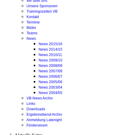
Wir über uns
Unsere Sponsoren
Trainingszeiten VB
Kontakt
Termine
Bilder
Teams
News
News 2015/16
News 2014/15
News 2010/11
News 2009/10
News 2008/09
News 2007/08
News 2006/07
News 2005/06
News 2003/04
News 2004/05
VB-News Archiv
Links
Downloads
Ergebnisdienst Archiv
Anmeldung Latenight
Förderverein