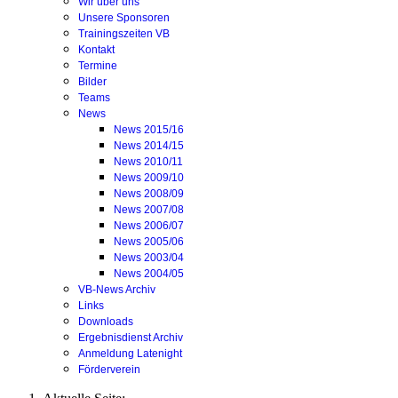
Wir über uns
Unsere Sponsoren
Trainingszeiten VB
Kontakt
Termine
Bilder
Teams
News
News 2015/16
News 2014/15
News 2010/11
News 2009/10
News 2008/09
News 2007/08
News 2006/07
News 2005/06
News 2003/04
News 2004/05
VB-News Archiv
Links
Downloads
Ergebnisdienst Archiv
Anmeldung Latenight
Förderverein