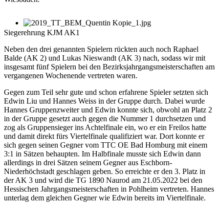
Siegerehrung KJM AK1
Neben den drei genannten Spielern rückten auch noch Raphael
Balde (AK 2) und Lukas Nieswandt (AK 3) nach, sodass wir mit
insgesamt fünf Spielern bei den Bezirksjahrgangsmeisterschaften am
vergangenen Wochenende vertreten waren.
Gegen zum Teil sehr gute und schon erfahrene Spieler setzten sich
Edwin Liu und Hannes Weiss in der Gruppe durch. Dabei wurde
Hannes Gruppenzweiter und Edwin konnte sich, obwohl an Platz 2
in der Gruppe gesetzt auch gegen die Nummer 1 durchsetzen und
zog als Gruppensieger ins Achtelfinale ein, wo er ein Freilos hatte
und damit direkt fürs Viertelfinale qualifiziert war. Dort konnte er
sich gegen seinen Gegner vom TTC OE Bad Homburg mit einem
3:1 in Sätzen behaupten. Im Halbfinale musste sich Edwin dann
allerdings in drei Sätzen seinem Gegner aus Eschborn-
Niederhöchstadt geschlagen geben. So erreichte er den 3. Platz in
der AK 3 und wird die TG 1890 Naurod am 21.05.2022 bei den
Hessischen Jahrgangsmeisterschaften in Pohlheim vertreten. Hannes
unterlag dem gleichen Gegner wie Edwin bereits im Viertelfinale.