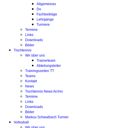
Allgemeines
Do
Fachbeiträge
Lehrgänge
Turniere
Termine
Links
Downloads
Bilder
Tischtennis
Wir über uns
Trainerteam
Abteilungsleiter
Trainingszeiten TT
Teams
Kontakt
News
Tischtennis News Archiv
Termine
Links
Downloads
Bilder
Markus Schwalbach Turnier
Volleyball
Wir über uns