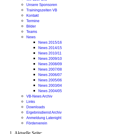
Unsere Sponsoren
Trainingszeiten VB
Kontakt
Termine
Bilder
Teams
News
News 2015/16
News 2014/15
News 2010/11
News 2009/10
News 2008/09
News 2007/08
News 2006/07
News 2005/06
News 2003/04
News 2004/05
VB-News Archiv
Links
Downloads
Ergebnisdienst Archiv
Anmeldung Latenight
Förderverein
Aktuelle Seite: