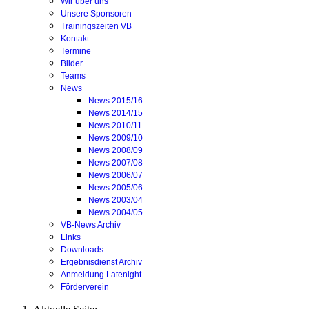
Wir über uns
Unsere Sponsoren
Trainingszeiten VB
Kontakt
Termine
Bilder
Teams
News
News 2015/16
News 2014/15
News 2010/11
News 2009/10
News 2008/09
News 2007/08
News 2006/07
News 2005/06
News 2003/04
News 2004/05
VB-News Archiv
Links
Downloads
Ergebnisdienst Archiv
Anmeldung Latenight
Förderverein