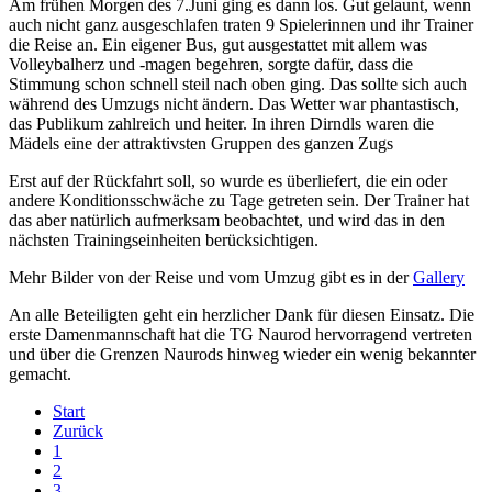
Am frühen Morgen des 7.Juni ging es dann los. Gut gelaunt, wenn
auch nicht ganz ausgeschlafen traten 9 Spielerinnen und ihr Trainer
die Reise an. Ein eigener Bus, gut ausgestattet mit allem was
Volleybalherz und -magen begehren, sorgte dafür, dass die
Stimmung schon schnell steil nach oben ging. Das sollte sich auch
während des Umzugs nicht ändern. Das Wetter war phantastisch,
das Publikum zahlreich und heiter. In ihren Dirndls waren die
Mädels eine der attraktivsten Gruppen des ganzen Zugs
Erst auf der Rückfahrt soll, so wurde es überliefert, die ein oder
andere Konditionsschwäche zu Tage getreten sein. Der Trainer hat
das aber natürlich aufmerksam beobachtet, und wird das in den
nächsten Trainingseinheiten berücksichtigen.
Mehr Bilder von der Reise und vom Umzug gibt es in der
Gallery
An alle Beteiligten geht ein herzlicher Dank für diesen Einsatz. Die
erste Damenmannschaft hat die TG Naurod hervorragend vertreten
und über die Grenzen Naurods hinweg wieder ein wenig bekannter
gemacht.
Start
Zurück
1
2
3