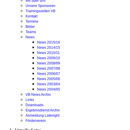
Wir über uns
Unsere Sponsoren
Trainingszeiten VB
Kontakt
Termine
Bilder
Teams
News
News 2015/16
News 2014/15
News 2010/11
News 2009/10
News 2008/09
News 2007/08
News 2006/07
News 2005/06
News 2003/04
News 2004/05
VB-News Archiv
Links
Downloads
Ergebnisdienst Archiv
Anmeldung Latenight
Förderverein