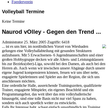
Foerderverein
Volleyball Termine
Keine Termine
Naurod vOlley - Gegen den Trend ...
Administrator
25. März 2005
Zugriffe: 6418
... ist es uns hier, im nordöstlichen Vorort von Wiesbaden
gelungen eine Volleyballabteilung mit gesunden Strukturen
aufzubauen. Mit 5 Erwachsenen- 6 Jugendmannschaften und einer
großen Hobbygruppe decken wir alle Alters- und Leistungsklassen
bis zur Bezirks(ober)-Liga, sowohl bei den Damen, als auch bei den
Herren ab. Auch wenn wir inwischen unsere Abgänge durch unsere
eigene Jugend kompensieren können, freuen wir uns über nette,
engagierte Spielerinnen und Spieler aus der Region, die sich uns
anschliessen möchten.
Eine ordentliche Halle, ausreichende Trainingszeiten, qualifizierte
Trainer, engagierte Mitspieler, ein eigenes Beachfeld und ein
Programmangebot, das weit über das rein volleyballerische
hinausgeht, sind eine tolle Basis nicht nur viel Spass zu haben,
sondern sich auch sportlich weiter zu entwickeln.
Falls Ihr Interesse habt, schaut einfach unverbindlich im Training