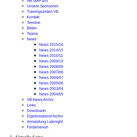
Wir über uns
Unsere Sponsoren
Trainingszeiten VB
Kontakt
Termine
Bilder
Teams
News
News 2015/16
News 2014/15
News 2010/11
News 2009/10
News 2008/09
News 2007/08
News 2006/07
News 2005/06
News 2003/04
News 2004/05
VB-News Archiv
Links
Downloads
Ergebnisdienst Archiv
Anmeldung Latenight
Förderverein