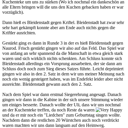
Kuchenteke um uns zu stärken (Wo ich nochmal ein dankeschön an
alle Eltern bringen will die uns den Kuchen gebacken haben er war
vorzüglich).
Dann hieß es Bleidenstadt gegen Kriftel. Bleidenstadt hat zwar sehr
sehr hart gekämpft konnte aber am Ende auch nichts gegen die
Kriftler ausrichten.
Gestärkt ging es dann in Runde 3 in der es hieß Bleidenstadt gegen
Naurod. Frisch gestärkt gingen wir also auf das Feld. Das Spiel war
von anfang an sehr spannend da die Manschaft in etwa gleich stark
waren und sich wirklich nichts schenkten. Am Schluss konnte sich
Bleidenstadt allerdings ein Vorsprung ausarbeiten, der sie dann am
Schluss doch noch zum Sieg dieses Satzes führte. Leicht deprimiert
gingen wir also in den 2. Satz in dem wir uns meiner Meinung nach
noch ein wenig gesteigert haben, was im Endefekt leider aber nicht
ausreichte. Bleidenstadt gewann auch den 2. Satz.
Nach dem Spiel war dann erstmal Siegerehrung angesagt. Danach
gingen wir dann in die Kabine in der sich unsere Stimmung wieder
um einiges besserte. Danach wollte der Uli, dass wir uns nochmal
an der Kuchenteke treffen, da noch Reste da waren
und da er mir noch ein "Liedchen" zum Geburtstag singen wollte.
Nachdem dann die restlichen 20 Würstchen auch noch verdrückt
waren machten wir uns dann langsam auf den Heimweg.