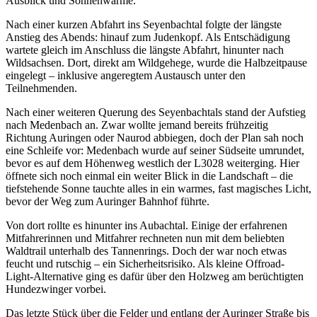
Ausblick und Sonnenwärme.
Nach einer kurzen Abfahrt ins Seyenbachtal folgte der längste
Anstieg des Abends: hinauf zum Judenkopf. Als Entschädigung
wartete gleich im Anschluss die längste Abfahrt, hinunter nach
Wildsachsen. Dort, direkt am Wildgehege, wurde die Halbzeitpause
eingelegt – inklusive angeregtem Austausch unter den
Teilnehmenden.
Nach einer weiteren Querung des Seyenbachtals stand der Aufstieg
nach Medenbach an. Zwar wollte jemand bereits frühzeitig
Richtung Auringen oder Naurod abbiegen, doch der Plan sah noch
eine Schleife vor: Medenbach wurde auf seiner Südseite umrundet,
bevor es auf dem Höhenweg westlich der L3028 weiterging. Hier
öffnete sich noch einmal ein weiter Blick in die Landschaft – die
tiefstehende Sonne tauchte alles in ein warmes, fast magisches Licht,
bevor der Weg zum Auringer Bahnhof führte.
Von dort rollte es hinunter ins Aubachtal. Einige der erfahrenen
Mitfahrerinnen und Mitfahrer rechneten nun mit dem beliebten
Waldtrail unterhalb des Tannenrings. Doch der war noch etwas
feucht und rutschig – ein Sicherheitsrisiko. Als kleine Offroad-
Light-Alternative ging es dafür über den Holzweg am berüchtigten
Hundezwinger vorbei.
Das letzte Stück über die Felder und entlang der Auringer Straße bis