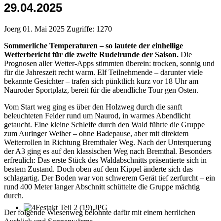
29.04.2025
Joerg
01. Mai 2025
Zugriffe: 1270
Sommerliche Temperaturen – so lautete der einhellige
Wetterbericht für die zweite Rudelrunde der Saison.
Die
Prognosen aller Wetter-Apps stimmten überein: trocken, sonnig und
für die Jahreszeit recht warm. Elf Teilnehmende – darunter viele
bekannte Gesichter – trafen sich pünktlich kurz vor 18 Uhr am
Nauroder Sportplatz, bereit für die abendliche Tour gen Osten.
Vom Start weg ging es über den Holzweg durch die sanft
beleuchteten Felder rund um Naurod, in warmes Abendlicht
getaucht. Eine kleine Schleife durch den Wald führte die Gruppe
zum Auringer Weiher – ohne Badepause, aber mit direktem
Weiterrollen in Richtung Bremthaler Weg. Nach der Unterquerung
der A3 ging es auf den klassischen Weg nach Bremthal. Besonders
erfreulich: Das erste Stück des Waldabschnitts präsentierte sich in
bestem Zustand. Doch oben auf dem Kippel änderte sich das
schlagartig. Der Boden war von schwerem Gerät tief zerfurcht – ein
rund 400 Meter langer Abschnitt schüttelte die Gruppe mächtig
durch.
Der folgende Wiesenweg belohnte dafür mit einem herrlichen