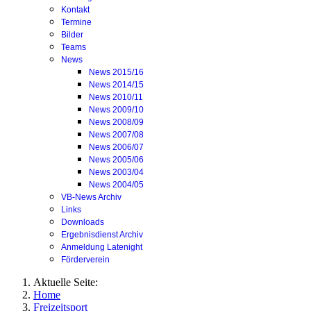
Kontakt
Termine
Bilder
Teams
News
News 2015/16
News 2014/15
News 2010/11
News 2009/10
News 2008/09
News 2007/08
News 2006/07
News 2005/06
News 2003/04
News 2004/05
VB-News Archiv
Links
Downloads
Ergebnisdienst Archiv
Anmeldung Latenight
Förderverein
Aktuelle Seite:
Home
Freizeitsport