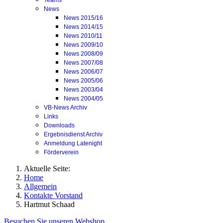
Teams
News
News 2015/16
News 2014/15
News 2010/11
News 2009/10
News 2008/09
News 2007/08
News 2006/07
News 2005/06
News 2003/04
News 2004/05
VB-News Archiv
Links
Downloads
Ergebnisdienst Archiv
Anmeldung Latenight
Förderverein
Aktuelle Seite:
Home
Allgemein
Kontakte Vorstand
Hartmut Schaad
Besuchen Sie unseren Webshop