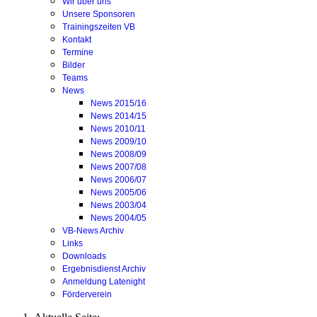
Wir über uns
Unsere Sponsoren
Trainingszeiten VB
Kontakt
Termine
Bilder
Teams
News
News 2015/16
News 2014/15
News 2010/11
News 2009/10
News 2008/09
News 2007/08
News 2006/07
News 2005/06
News 2003/04
News 2004/05
VB-News Archiv
Links
Downloads
Ergebnisdienst Archiv
Anmeldung Latenight
Förderverein