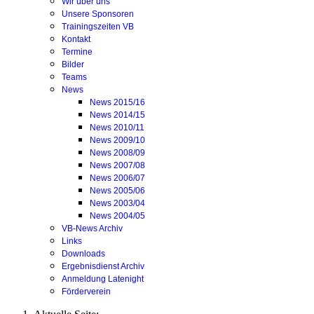
Wir über uns
Unsere Sponsoren
Trainingszeiten VB
Kontakt
Termine
Bilder
Teams
News
News 2015/16
News 2014/15
News 2010/11
News 2009/10
News 2008/09
News 2007/08
News 2006/07
News 2005/06
News 2003/04
News 2004/05
VB-News Archiv
Links
Downloads
Ergebnisdienst Archiv
Anmeldung Latenight
Förderverein