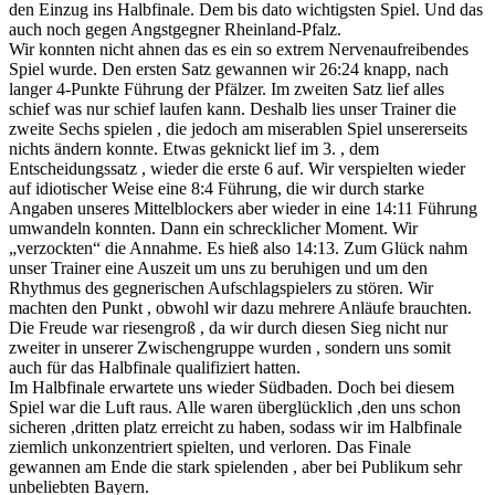
den Einzug ins Halbfinale. Dem bis dato wichtigsten Spiel. Und das
auch noch gegen Angstgegner Rheinland-Pfalz.
Wir konnten nicht ahnen das es ein so extrem Nervenaufreibendes
Spiel wurde. Den ersten Satz gewannen wir 26:24 knapp, nach
langer 4-Punkte Führung der Pfälzer. Im zweiten Satz lief alles
schief was nur schief laufen kann. Deshalb lies unser Trainer die
zweite Sechs spielen , die jedoch am miserablen Spiel unsererseits
nichts ändern konnte. Etwas geknickt lief im 3. , dem
Entscheidungssatz , wieder die erste 6 auf. Wir verspielten wieder
auf idiotischer Weise eine 8:4 Führung, die wir durch starke
Angaben unseres Mittelblockers aber wieder in eine 14:11 Führung
umwandeln konnten. Dann ein schrecklicher Moment. Wir
„verzockten“ die Annahme. Es hieß also 14:13. Zum Glück nahm
unser Trainer eine Auszeit um uns zu beruhigen und um den
Rhythmus des gegnerischen Aufschlagspielers zu stören. Wir
machten den Punkt , obwohl wir dazu mehrere Anläufe brauchten.
Die Freude war riesengroß , da wir durch diesen Sieg nicht nur
zweiter in unserer Zwischengruppe wurden , sondern uns somit
auch für das Halbfinale qualifiziert hatten.
Im Halbfinale erwartete uns wieder Südbaden. Doch bei diesem
Spiel war die Luft raus. Alle waren überglücklich ,den uns schon
sicheren ,dritten platz erreicht zu haben, sodass wir im Halbfinale
ziemlich unkonzentriert spielten, und verloren. Das Finale
gewannen am Ende die stark spielenden , aber bei Publikum sehr
unbeliebten Bayern.