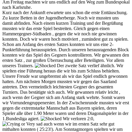
Am Freitag machten wir uns endlich auf den Weg zum Bundespokal
nach Karlsruhe.
Kurz nach der Ankunft erwartete uns schon die erste Enttäuschung.
Zu kurze Betten in der Jugendherberge. Noch wir mussten uns
damit abfinden. Nach einem kurzen Training und der Begrüßung
mussten wir das erste Spiel bestreiten. Gleich gegen einen
Hammergegner-Südbaden , gegen die wir noch nie gewinnen
konnten. Doch wir waren hoch motiviert , zumindest gut zu spielen.
Schon am Anfang des ersten Satzes konnten wir uns eine 2-
Punkteführung herausspielen. Durch unseren herausragenden Block
konnten wir das Spiel des Gegners kontrollieren. Wir gewannen den
ersten Satz , zur großen Überraschung aller Beteiligten. Vor allem
unseres Trainers.
Der zweite Satz verlief ähnlich. Wir
spielten eine Führung heraus die wir bis zum Schluss behielten.
Unsere Freude war ungebremst als wir das Spiel endlich gewonnen
hatten. Am nächsten Morgen mussten wir gegen das Saarland
antreten. Den vermeintlich leichtesten Gegner des gesamten
Turniers. Das bestätigte sich auch. Wir gewannen relativ leicht ,
auch wenn der Gegner sich am Anfang stark wehrte. Somit waren
wir Vorrundengruppenerster. In der Zwischenrunde mussten wir erst
gegen die extremstarke Mannschaft aus Bayern spielen, deren
Spieler alle über 1.90 Meter waren und deren Diagonalspieler in der
1.Bundesliga agiert.
Wir verloren 2:0,
auch wenn wir im ersten Satz sehr gut
mithalten konnten ( 25:23!). Am Sonntagmorgen spielten wir um