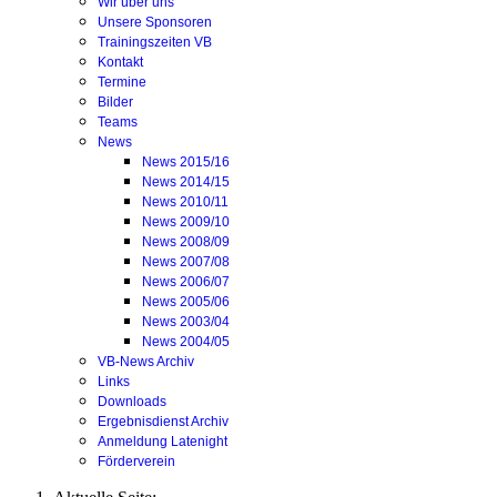
Wir über uns
Unsere Sponsoren
Trainingszeiten VB
Kontakt
Termine
Bilder
Teams
News
News 2015/16
News 2014/15
News 2010/11
News 2009/10
News 2008/09
News 2007/08
News 2006/07
News 2005/06
News 2003/04
News 2004/05
VB-News Archiv
Links
Downloads
Ergebnisdienst Archiv
Anmeldung Latenight
Förderverein