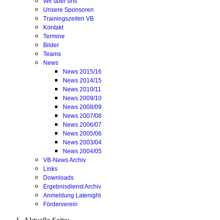
Wir über uns
Unsere Sponsoren
Trainingszeiten VB
Kontakt
Termine
Bilder
Teams
News
News 2015/16
News 2014/15
News 2010/11
News 2009/10
News 2008/09
News 2007/08
News 2006/07
News 2005/06
News 2003/04
News 2004/05
VB-News Archiv
Links
Downloads
Ergebnisdienst Archiv
Anmeldung Latenight
Förderverein