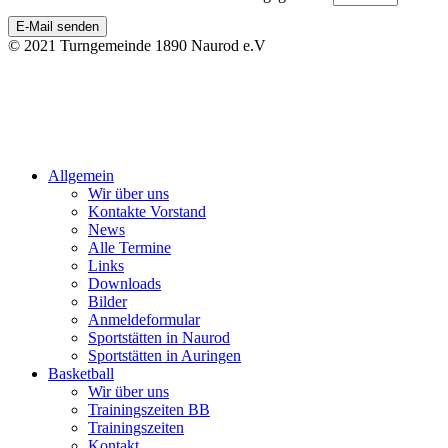
E-Mail senden
© 2021 Turngemeinde 1890 Naurod e.V
Allgemein
Wir über uns
Kontakte Vorstand
News
Alle Termine
Links
Downloads
Bilder
Anmeldeformular
Sportstätten in Naurod
Sportstätten in Auringen
Basketball
Wir über uns
Trainingszeiten BB
Trainingszeiten
Kontakt