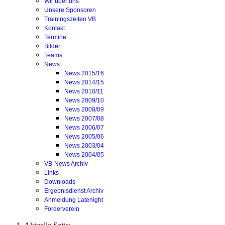
Wir über uns
Unsere Sponsoren
Trainingszeiten VB
Kontakt
Termine
Bilder
Teams
News
News 2015/16
News 2014/15
News 2010/11
News 2009/10
News 2008/09
News 2007/08
News 2006/07
News 2005/06
News 2003/04
News 2004/05
VB-News Archiv
Links
Downloads
Ergebnisdienst Archiv
Anmeldung Latenight
Förderverein