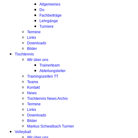
Allgemeines
Do
Fachbeiträge
Lehrgänge
Turniere
Termine
Links
Downloads
Bilder
Tischtennis
Wir über uns
Trainerteam
Abteilungsleiter
Trainingszeiten TT
Teams
Kontakt
News
Tischtennis News Archiv
Termine
Links
Downloads
Bilder
Markus Schwalbach Turnier
Volleyball
Wir über uns