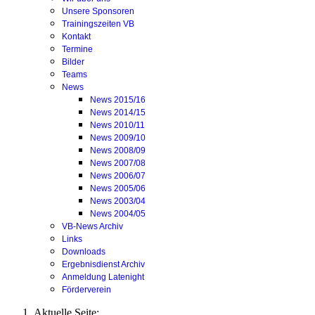
Unsere Sponsoren
Trainingszeiten VB
Kontakt
Termine
Bilder
Teams
News
News 2015/16
News 2014/15
News 2010/11
News 2009/10
News 2008/09
News 2007/08
News 2006/07
News 2005/06
News 2003/04
News 2004/05
VB-News Archiv
Links
Downloads
Ergebnisdienst Archiv
Anmeldung Latenight
Förderverein
Aktuelle Seite: