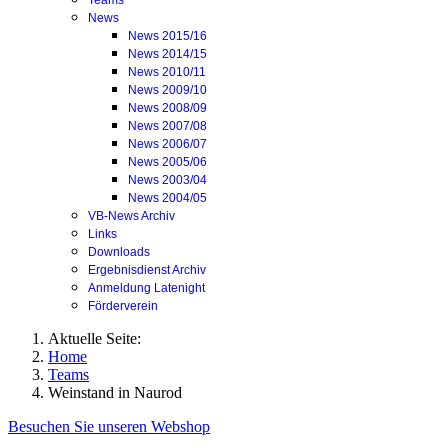
Teams
News
News 2015/16
News 2014/15
News 2010/11
News 2009/10
News 2008/09
News 2007/08
News 2006/07
News 2005/06
News 2003/04
News 2004/05
VB-News Archiv
Links
Downloads
Ergebnisdienst Archiv
Anmeldung Latenight
Förderverein
Aktuelle Seite:
Home
Teams
Weinstand in Naurod
Besuchen Sie unseren Webshop