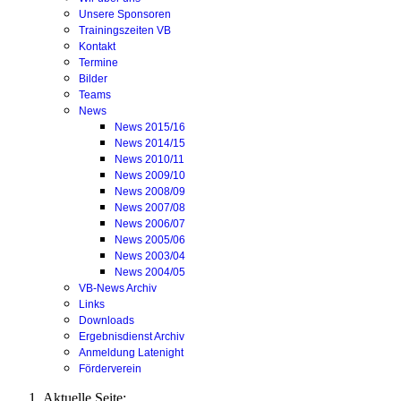
Unsere Sponsoren
Trainingszeiten VB
Kontakt
Termine
Bilder
Teams
News
News 2015/16
News 2014/15
News 2010/11
News 2009/10
News 2008/09
News 2007/08
News 2006/07
News 2005/06
News 2003/04
News 2004/05
VB-News Archiv
Links
Downloads
Ergebnisdienst Archiv
Anmeldung Latenight
Förderverein
Aktuelle Seite: