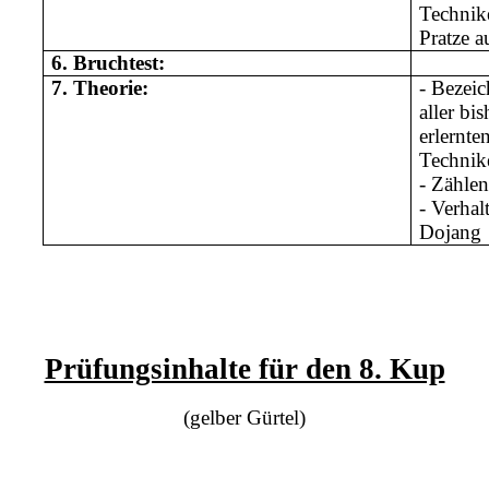
Technik
Pratze a
6.
Bruchtest:
7.
Theorie:
- Bezei
aller bis
erlernte
Technik
- Zählen
- Verhal
Dojang
Prüfungsinhalte für den 8. Kup
(gelber Gürtel)