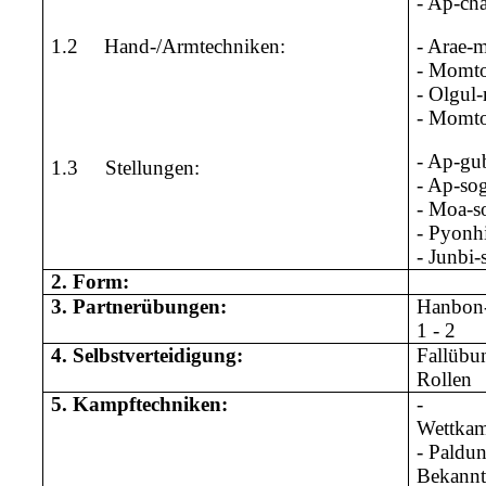
- Ap-cha
1.2
Hand-/Armtechniken:
- Arae-
- Momt
- Olgul
- Momto
- Ap-gu
1.3
Stellungen:
- Ap-so
- Moa-s
- Pyonh
- Junbi-
2.
Form:
3.
Partnerübungen:
Hanbon
1 - 2
4.
Selbstverteidigung:
Fallübu
Rollen
5.
Kampftechniken:
-
Wettkam
- Paldu
Bekannt