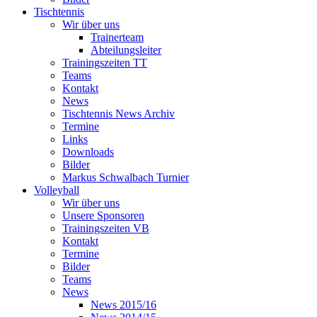
Tischtennis
Wir über uns
Trainerteam
Abteilungsleiter
Trainingszeiten TT
Teams
Kontakt
News
Tischtennis News Archiv
Termine
Links
Downloads
Bilder
Markus Schwalbach Turnier
Volleyball
Wir über uns
Unsere Sponsoren
Trainingszeiten VB
Kontakt
Termine
Bilder
Teams
News
News 2015/16