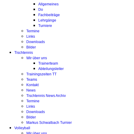
Allgemeines
Do
Fachbeiträge
Lehrgänge
Turniere
Termine
Links
Downloads
Bilder
Tischtennis
Wir über uns
Trainerteam
Abteilungsleiter
Trainingszeiten TT
Teams
Kontakt
News
Tischtennis News Archiv
Termine
Links
Downloads
Bilder
Markus Schwalbach Turnier
Volleyball
Wir über uns