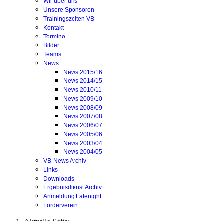
Wir über uns
Unsere Sponsoren
Trainingszeiten VB
Kontakt
Termine
Bilder
Teams
News
News 2015/16
News 2014/15
News 2010/11
News 2009/10
News 2008/09
News 2007/08
News 2006/07
News 2005/06
News 2003/04
News 2004/05
VB-News Archiv
Links
Downloads
Ergebnisdienst Archiv
Anmeldung Latenight
Förderverein