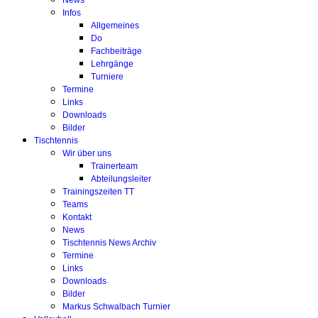
News
Infos
Allgemeines
Do
Fachbeiträge
Lehrgänge
Turniere
Termine
Links
Downloads
Bilder
Tischtennis
Wir über uns
Trainerteam
Abteilungsleiter
Trainingszeiten TT
Teams
Kontakt
News
Tischtennis News Archiv
Termine
Links
Downloads
Bilder
Markus Schwalbach Turnier