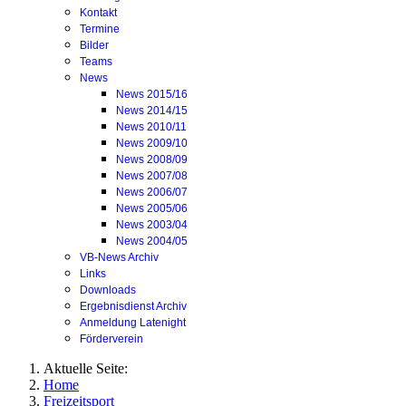
Kontakt
Termine
Bilder
Teams
News
News 2015/16
News 2014/15
News 2010/11
News 2009/10
News 2008/09
News 2007/08
News 2006/07
News 2005/06
News 2003/04
News 2004/05
VB-News Archiv
Links
Downloads
Ergebnisdienst Archiv
Anmeldung Latenight
Förderverein
Aktuelle Seite:
Home
Freizeitsport