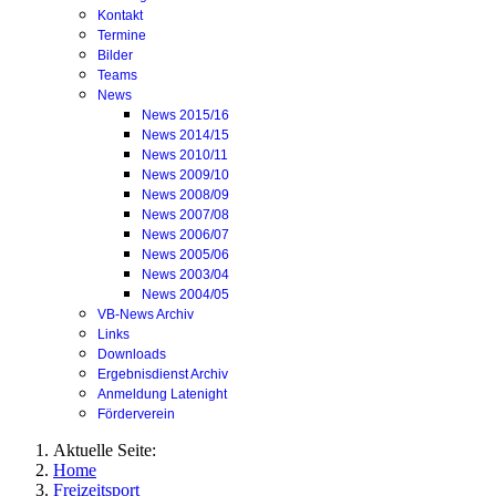
Kontakt
Termine
Bilder
Teams
News
News 2015/16
News 2014/15
News 2010/11
News 2009/10
News 2008/09
News 2007/08
News 2006/07
News 2005/06
News 2003/04
News 2004/05
VB-News Archiv
Links
Downloads
Ergebnisdienst Archiv
Anmeldung Latenight
Förderverein
Aktuelle Seite:
Home
Freizeitsport