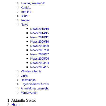
Trainingszeiten VB
Kontakt
Termine
Bilder
Teams
News
News 2015/16
News 2014/15
News 2010/11
News 2009/10
News 2008/09
News 2007/08
News 2006/07
News 2005/06
News 2003/04
News 2004/05
VB-News Archiv
Links
Downloads
Ergebnisdienst Archiv
Anmeldung Latenight
Förderverein
Aktuelle Seite:
Home