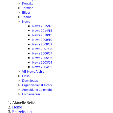
Kontakt
Termine
Bilder
Teams
News
News 2015/16
News 2014/15
News 2010/11
News 2009/10
News 2008/09
News 2007/08
News 2006/07
News 2005/06
News 2003/04
News 2004/05
VB-News Archiv
Links
Downloads
Ergebnisdienst Archiv
Anmeldung Latenight
Förderverein
Aktuelle Seite:
Home
Freizeitsport