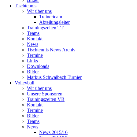
Bilder
Tischtennis
Wir über uns
Trainerteam
Abteilungsleiter
Trainingszeiten TT
Teams
Kontakt
News
Tischtennis News Archiv
Termine
Links
Downloads
Bilder
Markus Schwalbach Turnier
Volleyball
Wir über uns
Unsere Sponsoren
Trainingszeiten VB
Kontakt
Termine
Bilder
Teams
News
News 2015/16