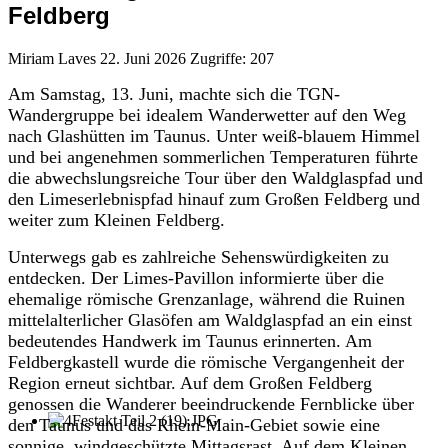
Feldberg
Miriam Laves
22. Juni 2026
Zugriffe: 207
Am Samstag, 13. Juni, machte sich die TGN-
Wandergruppe bei idealem Wanderwetter auf den Weg
nach Glashütten im Taunus. Unter weiß-blauem Himmel
und bei angenehmen sommerlichen Temperaturen führte
die abwechslungsreiche Tour über den Waldglaspfad und
den Limeserlebnispfad hinauf zum Großen Feldberg und
weiter zum Kleinen Feldberg.
Unterwegs gab es zahlreiche Sehenswürdigkeiten zu
entdecken. Der Limes-Pavillon informierte über die
ehemalige römische Grenzanlage, während die Ruinen
mittelalterlicher Glasöfen am Waldglaspfad an ein einst
bedeutendes Handwerk im Taunus erinnerten. Am
Feldbergkastell wurde die römische Vergangenheit der
Region erneut sichtbar. Auf dem Großen Feldberg
genossen die Wanderer beeindruckende Fernblicke über
den Taunus und das Rhein-Main-Gebiet sowie eine
sonnige, windgeschützte Mittagsrast. Auf dem Kleinen