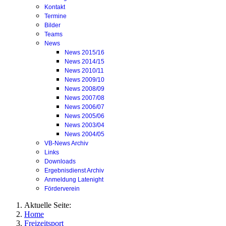
Kontakt
Termine
Bilder
Teams
News
News 2015/16
News 2014/15
News 2010/11
News 2009/10
News 2008/09
News 2007/08
News 2006/07
News 2005/06
News 2003/04
News 2004/05
VB-News Archiv
Links
Downloads
Ergebnisdienst Archiv
Anmeldung Latenight
Förderverein
Aktuelle Seite:
Home
Freizeitsport