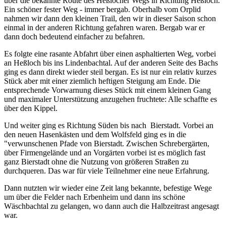
über die bekannte Route des Heßlocher Wegs in Richtung Heßloch.
Ein schöner fester Weg - immer bergab. Oberhalb vom Orplid
nahmen wir dann den kleinen Trail, den wir in dieser Saison schon
einmal in der anderen Richtung gefahren waren. Bergab war er
dann doch bedeutend einfacher zu befahren.
Es folgte eine rasante Abfahrt über einen asphaltierten Weg, vorbei
an Heßloch bis ins Lindenbachtal. Auf der anderen Seite des Bachs
ging es dann direkt wieder steil bergan. Es ist nur ein relativ kurzes
Stück aber mit einer ziemlich heftigen Steigung am Ende. Die
entsprechende Vorwarnung dieses Stück mit einem kleinen Gang
und maximaler Unterstützung anzugehen fruchtete: Alle schaffte es
über den Kippel.
Und weiter ging es Richtung Süden bis nach Bierstadt. Vorbei an
den neuen Hasenkästen und dem Wolfsfeld ging es in die
"verwunschenen Pfade von Bierstadt. Zwischen Schrebergärten,
über Firmengelände und an Vorgärten vorbei ist es möglich fast
ganz Bierstadt ohne die Nutzung von größeren Straßen zu
durchqueren. Das war für viele Teilnehmer eine neue Erfahrung.
Dann nutzten wir wieder eine Zeit lang bekannte, befestige Wege
um über die Felder nach Erbenheim und dann ins schöne
Wäschbachtal zu gelangen, wo dann auch die Halbzeitrast angesagt
war.