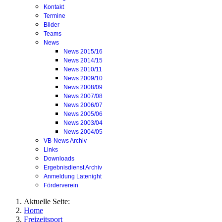
Kontakt
Termine
Bilder
Teams
News
News 2015/16
News 2014/15
News 2010/11
News 2009/10
News 2008/09
News 2007/08
News 2006/07
News 2005/06
News 2003/04
News 2004/05
VB-News Archiv
Links
Downloads
Ergebnisdienst Archiv
Anmeldung Latenight
Förderverein
Aktuelle Seite:
Home
Freizeitsport