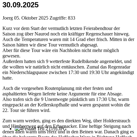
30.09.2025
Joerg
05. Oktober 2025
Zugriffe: 833
Kurz vor dem Start der vermutlich letzten Feierabendtour der
Saison zog über Naurod noch ein kräftiger Regenschauer hinweg.
Auch die Temperaturen waren mit 14 Grad eher frisch. Mitten in der
Saison hätten wir diese Tour vermutlich abgesagt.
Aber für diese Tour wäre ein Nachholen nicht mehr möglich
gewesen.
Außerdem hatten sich 9 wetterfeste Rudelbikende angemeldet, und
die wollten wir natürlich nicht enttäuschen. Zumal das Regenradar
ein Niederschlagspause zwischen 17:30 und 19:30 Uhr angekündigt
hatte.
Auch die vorgesehen Routenplanung mit eher festen und
asphaltierten Wegen lieferte keine Argumente für eine Absage.
Also trafen sich die 9 Unentwegte pünktlich um 17:30 Uhr, warm
eingepackt an der Kellerskopfhalle und waren gespannt wohin die
22. Tour sie führen wird.
Zum warm werden, ging es den direkten Weg, über Holderstrauch
und Himbeerweg auf den Erbsenacker. Eine heftige Steigung nach
denen allen warm ums Herz und in den Beinen war. Danach ging es