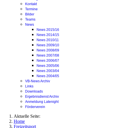
Kontakt
Termine
Bilder
Teams
News
News 2015/16
News 2014/15
News 2010/11
News 2009/10
News 2008/09
News 2007/08
News 2006/07
News 2005/06
News 2003/04
News 2004/05
VB-News Archiv
Links
Downloads
Ergebnisdienst Archiv
Anmeldung Latenight
Förderverein
Aktuelle Seite:
Home
Freizeitsport