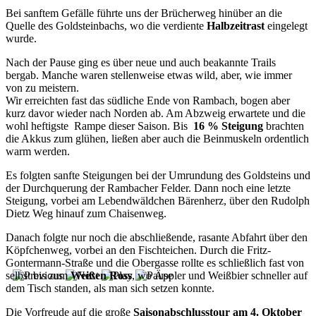
Bei sanftem Gefälle führte uns der Brücherweg hinüber an die
Quelle des Goldsteinbachs, wo die verdiente
Halbzeitrast
eingelegt
wurde.
Nach der Pause ging es über neue und auch beakannte Trails
bergab. Manche waren stellenweise etwas wild, aber, wie immer
von zu meistern.
Wir erreichten fast das südliche Ende von Rambach, bogen aber
kurz davor wieder nach Norden ab. Am Abzweig erwartete und die
wohl heftigste Rampe dieser Saison. Bis
16 % Steigung
brachten
die Akkus zum glühen, ließen aber auch die Beinmuskeln ordentlich
warm werden.
Es folgten sanfte Steigungen bei der Umrundung des Goldsteins und
der Durchquerung der Rambacher Felder. Dann noch eine letzte
Steigung, vorbei am Lebendwäldchen Bärenherz, über den Rudolph
Dietz Weg hinauf zum Chaisenweg.
Danach folgte nur noch die abschließende, rasante Abfahrt über den
Köpfchenweg, vorbei an den Fischteichen. Durch die Fritz-
Gontermann-Straße und die Obergasse rollte es schließlich fast von
selbst bis zum
Weißen Ross
, wo Äppler und Weißbier schneller auf
dem Tisch standen, als man sich setzen konnte.
Die Vorfreude auf die große
Saisonabschlusstour am 4. Oktober