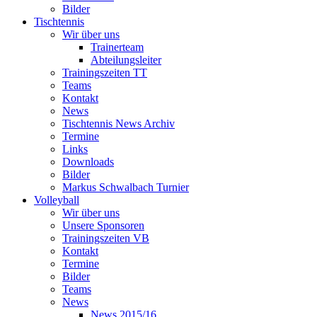
Bilder
Tischtennis
Wir über uns
Trainerteam
Abteilungsleiter
Trainingszeiten TT
Teams
Kontakt
News
Tischtennis News Archiv
Termine
Links
Downloads
Bilder
Markus Schwalbach Turnier
Volleyball
Wir über uns
Unsere Sponsoren
Trainingszeiten VB
Kontakt
Termine
Bilder
Teams
News
News 2015/16