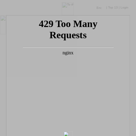
|
Top 13
|
Login