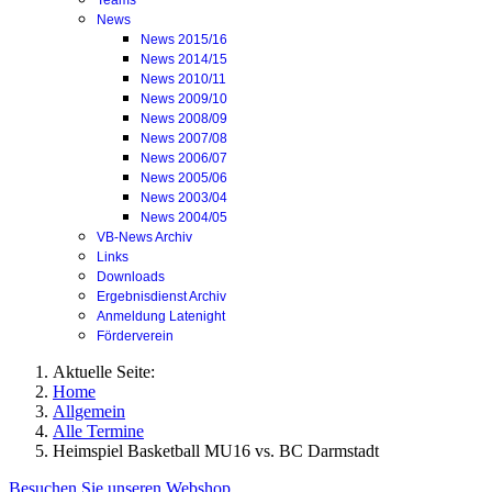
Teams
News
News 2015/16
News 2014/15
News 2010/11
News 2009/10
News 2008/09
News 2007/08
News 2006/07
News 2005/06
News 2003/04
News 2004/05
VB-News Archiv
Links
Downloads
Ergebnisdienst Archiv
Anmeldung Latenight
Förderverein
Aktuelle Seite:
Home
Allgemein
Alle Termine
Heimspiel Basketball MU16 vs. BC Darmstadt
Besuchen Sie unseren Webshop