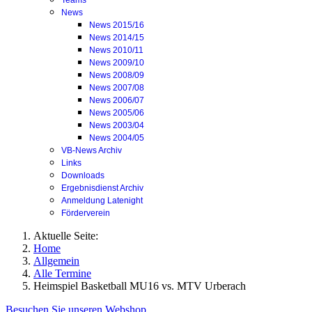
Teams
News
News 2015/16
News 2014/15
News 2010/11
News 2009/10
News 2008/09
News 2007/08
News 2006/07
News 2005/06
News 2003/04
News 2004/05
VB-News Archiv
Links
Downloads
Ergebnisdienst Archiv
Anmeldung Latenight
Förderverein
Aktuelle Seite:
Home
Allgemein
Alle Termine
Heimspiel Basketball MU16 vs. MTV Urberach
Besuchen Sie unseren Webshop