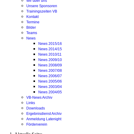
Wir über uns
Unsere Sponsoren
Trainingszeiten VB
Kontakt
Termine
Bilder
Teams
News
News 2015/16
News 2014/15
News 2010/11
News 2009/10
News 2008/09
News 2007/08
News 2006/07
News 2005/06
News 2003/04
News 2004/05
VB-News Archiv
Links
Downloads
Ergebnisdienst Archiv
Anmeldung Latenight
Förderverein