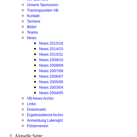
Unsere Sponsoren
Trainingszeiten VB
Kontakt
Termine
Bilder
Teams
News
News 2015/16
News 2014/15
News 2010/11
News 2009/10
News 2008/09
News 2007/08
News 2006/07
News 2005/06
News 2003/04
News 2004/05
VB-News Archiv
Links
Downloads
Ergebnisdienst Archiv
Anmeldung Latenight
Förderverein
Aktuelle Seite: