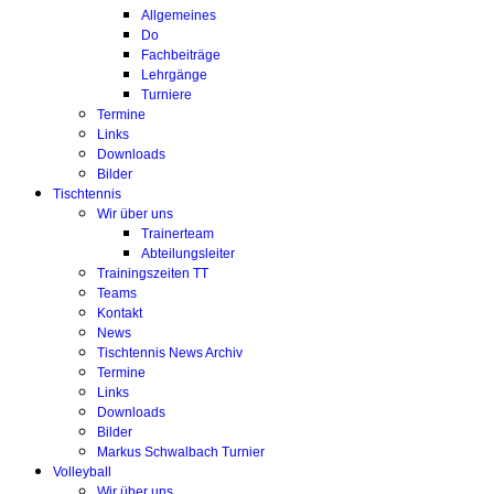
Allgemeines
Do
Fachbeiträge
Lehrgänge
Turniere
Termine
Links
Downloads
Bilder
Tischtennis
Wir über uns
Trainerteam
Abteilungsleiter
Trainingszeiten TT
Teams
Kontakt
News
Tischtennis News Archiv
Termine
Links
Downloads
Bilder
Markus Schwalbach Turnier
Volleyball
Wir über uns