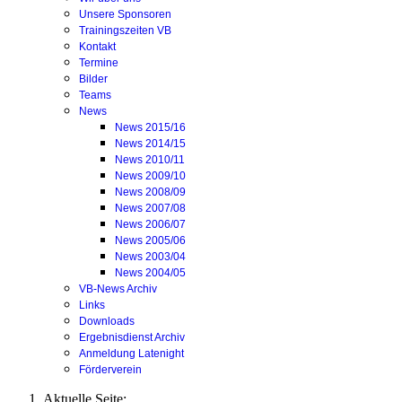
Unsere Sponsoren
Trainingszeiten VB
Kontakt
Termine
Bilder
Teams
News
News 2015/16
News 2014/15
News 2010/11
News 2009/10
News 2008/09
News 2007/08
News 2006/07
News 2005/06
News 2003/04
News 2004/05
VB-News Archiv
Links
Downloads
Ergebnisdienst Archiv
Anmeldung Latenight
Förderverein
Aktuelle Seite: