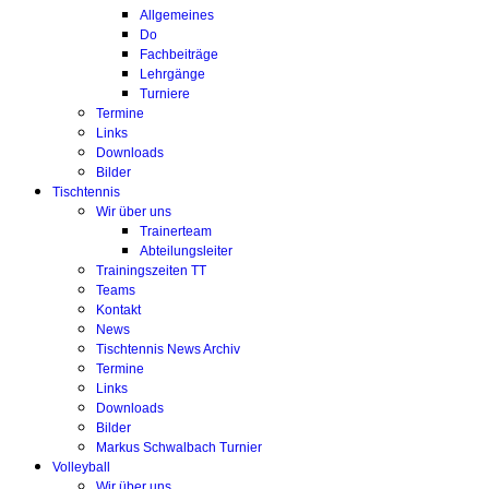
Allgemeines
Do
Fachbeiträge
Lehrgänge
Turniere
Termine
Links
Downloads
Bilder
Tischtennis
Wir über uns
Trainerteam
Abteilungsleiter
Trainingszeiten TT
Teams
Kontakt
News
Tischtennis News Archiv
Termine
Links
Downloads
Bilder
Markus Schwalbach Turnier
Volleyball
Wir über uns