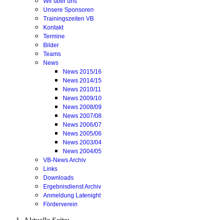
Wir über uns
Unsere Sponsoren
Trainingszeiten VB
Kontakt
Termine
Bilder
Teams
News
News 2015/16
News 2014/15
News 2010/11
News 2009/10
News 2008/09
News 2007/08
News 2006/07
News 2005/06
News 2003/04
News 2004/05
VB-News Archiv
Links
Downloads
Ergebnisdienst Archiv
Anmeldung Latenight
Förderverein