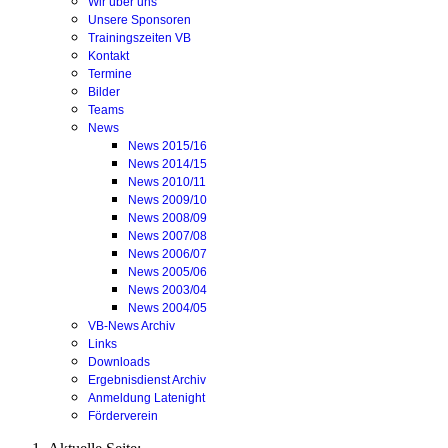
Wir über uns
Unsere Sponsoren
Trainingszeiten VB
Kontakt
Termine
Bilder
Teams
News
News 2015/16
News 2014/15
News 2010/11
News 2009/10
News 2008/09
News 2007/08
News 2006/07
News 2005/06
News 2003/04
News 2004/05
VB-News Archiv
Links
Downloads
Ergebnisdienst Archiv
Anmeldung Latenight
Förderverein