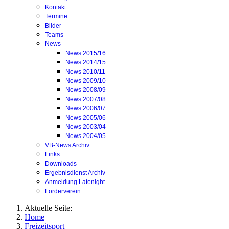
Kontakt
Termine
Bilder
Teams
News
News 2015/16
News 2014/15
News 2010/11
News 2009/10
News 2008/09
News 2007/08
News 2006/07
News 2005/06
News 2003/04
News 2004/05
VB-News Archiv
Links
Downloads
Ergebnisdienst Archiv
Anmeldung Latenight
Förderverein
Aktuelle Seite:
Home
Freizeitsport