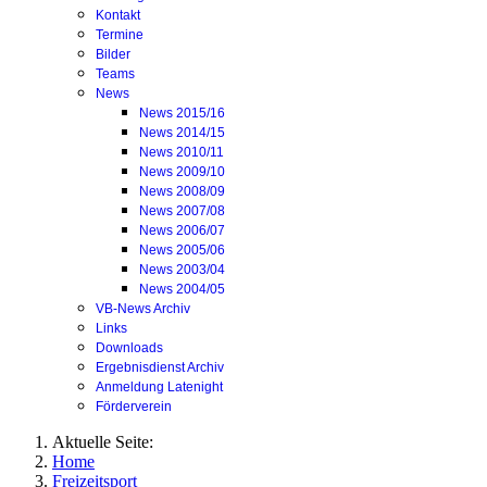
Kontakt
Termine
Bilder
Teams
News
News 2015/16
News 2014/15
News 2010/11
News 2009/10
News 2008/09
News 2007/08
News 2006/07
News 2005/06
News 2003/04
News 2004/05
VB-News Archiv
Links
Downloads
Ergebnisdienst Archiv
Anmeldung Latenight
Förderverein
Aktuelle Seite:
Home
Freizeitsport