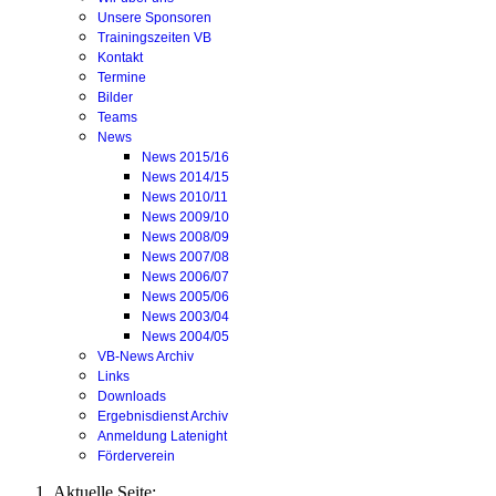
Unsere Sponsoren
Trainingszeiten VB
Kontakt
Termine
Bilder
Teams
News
News 2015/16
News 2014/15
News 2010/11
News 2009/10
News 2008/09
News 2007/08
News 2006/07
News 2005/06
News 2003/04
News 2004/05
VB-News Archiv
Links
Downloads
Ergebnisdienst Archiv
Anmeldung Latenight
Förderverein
Aktuelle Seite: