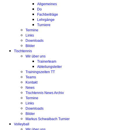
Allgemeines
Do
Fachbeiträge
Lehrgänge
Turniere
Termine
Links
Downloads
Bilder
Tischtennis
Wir über uns
Trainerteam
Abteilungsleiter
Trainingszeiten TT
Teams
Kontakt
News
Tischtennis News Archiv
Termine
Links
Downloads
Bilder
Markus Schwalbach Turnier
Volleyball
Wir über uns